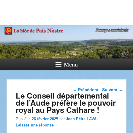
País Nòstre
Paratge e Convivència
Menu
Navigation dans les
←
Précédent
Suivant
→
Le Conseil départemental
articles
de l’Aude préfère le pouvoir
royal au Pays Cathare !
Publié le
26 février 2025
par
Joan Pèire LAVAL
—
Laissez une réponse