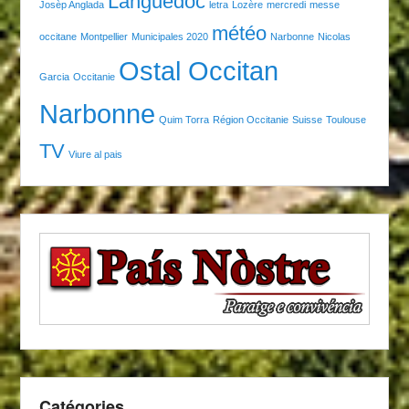
Languedoc
Josèp Anglada
letra
Lozère
mercredi
messe
météo
occitane
Montpellier
Municipales 2020
Narbonne
Nicolas
Ostal Occitan
Garcia
Occitanie
Narbonne
Quim Torra
Région Occitanie
Suisse
Toulouse
TV
Viure al pais
Catégories