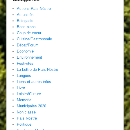
Actions País Nòstre
Actualités
Bolegadis
Bons plans
Coup de coeur
Cuisine/Gastronomie
Débat/Forum
Economie
Environnement
Festivités
La Lettre de País Nòstre
Langues
Liens et autres infos
Livre
Loisirs/Culture
Memoria
Municipales 2020
Non classé
País Nòstre
Politique