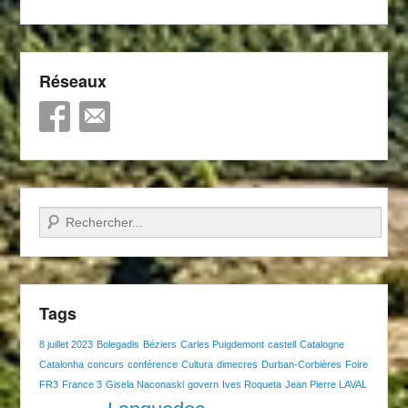
Réseaux
Recherche
Tags
8 juillet 2023
Bolegadis
Béziers
Carles Puigdemont
castell
Catalogne
Catalonha
concurs
conférence
Cultura
dimecres
Durban-Corbières
Foire
FR3
France 3
Gisela Naconaski
govern
Ives Roqueta
Jean Pierre LAVAL