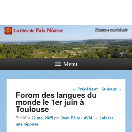
País Nòstre
Paratge e Convivència
Menu
Navigation dans les
←
Précédent
Suivant
→
Forom des langues du
articles
monde le 1er juin à
Toulouse
Publié le
22 mai 2025
par
Joan Pèire LAVAL
—
Laissez
une réponse