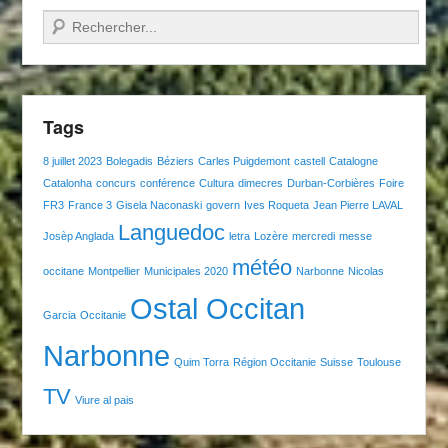
Recherche
Tags
8 juillet 2023
Bolegadis
Béziers
Carles Puigdemont
castell
Catalogne
Catalonha
concurs
conférence
Cultura
dimecres
Durban-Corbières
Foire
FR3
France 3
Gisela Naconaski
govern
Ives Roqueta
Jean Pierre LAVAL
Languedoc
Josèp Anglada
letra
Lozère
mercredi
messe
météo
occitane
Montpellier
Municipales 2020
Narbonne
Nicolas
Ostal Occitan
Garcia
Occitanie
Narbonne
Quim Torra
Région Occitanie
Suisse
Toulouse
TV
Viure al pais