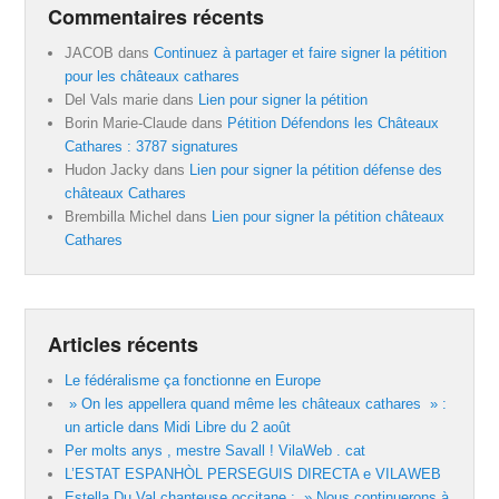
Commentaires récents
JACOB
dans
Continuez à partager et faire signer la pétition
pour les châteaux cathares
Del Vals marie
dans
Lien pour signer la pétition
Borin Marie-Claude
dans
Pétition Défendons les Châteaux
Cathares : 3787 signatures
Hudon Jacky
dans
Lien pour signer la pétition défense des
châteaux Cathares
Brembilla Michel
dans
Lien pour signer la pétition châteaux
Cathares
Articles récents
Le fédéralisme ça fonctionne en Europe
» On les appellera quand même les châteaux cathares » :
un article dans Midi Libre du 2 août
Per molts anys , mestre Savall ! VilaWeb . cat
L’ESTAT ESPANHÒL PERSEGUIS DIRECTA e VILAWEB
Estella Du Val chanteuse occitane : » Nous continuerons à