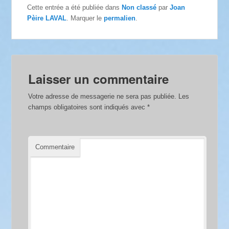
Cette entrée a été publiée dans
Non classé
par
Joan
Pèire LAVAL
. Marquer le
permalien
.
Laisser un commentaire
Votre adresse de messagerie ne sera pas publiée.
Les
champs obligatoires sont indiqués avec
*
Commentaire