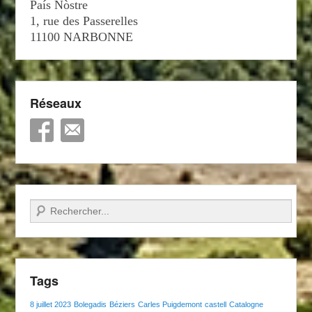
País Nòstre
1, rue des Passerelles
11100 NARBONNE
Réseaux
Recherche
Tags
8 juillet 2023
Bolegadis
Béziers
Carles Puigdemont
castell
Catalogne