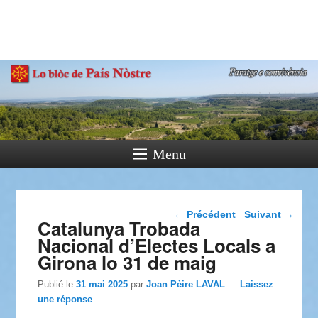
País Nòstre
Paratge e Convivència
Menu
Navigation dans les
←
Précédent
Suivant
→
Catalunya Trobada
articles
Nacional d’Electes Locals a
Girona lo 31 de maig
Publié le
31 mai 2025
par
Joan Pèire LAVAL
—
Laissez
une réponse