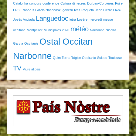
Catalonha
concurs
conférence
Cultura
dimecres
Durban-Corbières
Foire
FR3
France 3
Gisela Naconaski
govern
Ives Roqueta
Jean Pierre LAVAL
Languedoc
Josèp Anglada
letra
Lozère
mercredi
messe
météo
occitane
Montpellier
Municipales 2020
Narbonne
Nicolas
Ostal Occitan
Garcia
Occitanie
Narbonne
Quim Torra
Région Occitanie
Suisse
Toulouse
TV
Viure al pais