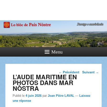
País Nòstre
Paratge e Convivència
Menu
Navigation dans les
←
Précédent
Suivant
→
L’AUDE MARITIME EN
articles
PHOTOS DANS MAR
NÒSTRA
Publié le
4 juin 2026
par
Joan Pèire LAVAL
—
Laissez
une réponse