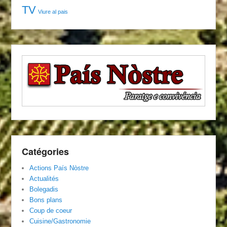
TV
Viure al pais
Catégories
Actions País Nòstre
Actualités
Bolegadis
Bons plans
Coup de coeur
Cuisine/Gastronomie