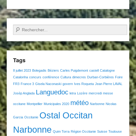
Recherche
Tags
8 juillet 2023
Bolegadis
Béziers
Carles Puigdemont
castell
Catalogne
Catalonha
concurs
conférence
Cultura
dimecres
Durban-Corbières
Foire
FR3
France 3
Gisela Naconaski
govern
Ives Roqueta
Jean Pierre LAVAL
Languedoc
Josèp Anglada
letra
Lozère
mercredi
messe
météo
occitane
Montpellier
Municipales 2020
Narbonne
Nicolas
Ostal Occitan
Garcia
Occitanie
Narbonne
Quim Torra
Région Occitanie
Suisse
Toulouse