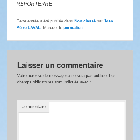
REPORTERRE
Cette entrée a été publiée dans
Non classé
par
Joan
Pèire LAVAL
. Marquer le
permalien
.
Laisser un commentaire
Votre adresse de messagerie ne sera pas publiée.
Les
champs obligatoires sont indiqués avec
*
Commentaire