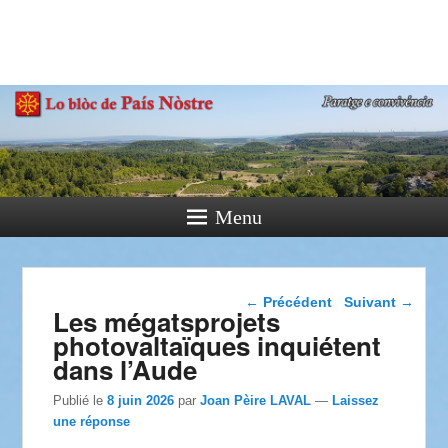
País Nòstre
Paratge e Convivència
Menu
Navigation dans les
←
Précédent
Suivant
→
Les mégatsprojets
articles
photovaltaïques inquiétent
dans l’Aude
Publié le
8 juin 2026
par
Joan Pèire LAVAL
—
Laissez
une réponse