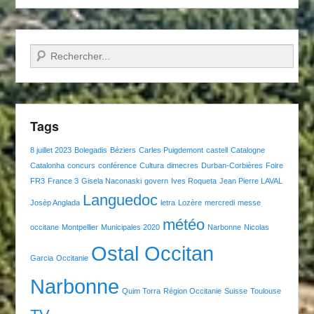
Recherche
Tags
8 juillet 2023
Bolegadis
Béziers
Carles Puigdemont
castell
Catalogne
Catalonha
concurs
conférence
Cultura
dimecres
Durban-Corbières
Foire
FR3
France 3
Gisela Naconaski
govern
Ives Roqueta
Jean Pierre LAVAL
Languedoc
Josèp Anglada
letra
Lozère
mercredi
messe
météo
occitane
Montpellier
Municipales 2020
Narbonne
Nicolas
Ostal Occitan
Garcia
Occitanie
Narbonne
Quim Torra
Région Occitanie
Suisse
Toulouse