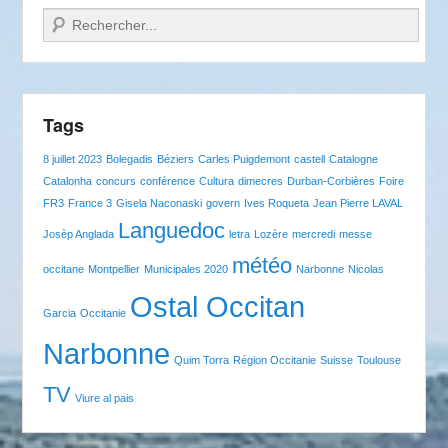
Recherche
Tags
8 juillet 2023
Bolegadis
Béziers
Carles Puigdemont
castell
Catalogne
Catalonha
concurs
conférence
Cultura
dimecres
Durban-Corbières
Foire
FR3
France 3
Gisela Naconaski
govern
Ives Roqueta
Jean Pierre LAVAL
Languedoc
Josèp Anglada
letra
Lozère
mercredi
messe
météo
occitane
Montpellier
Municipales 2020
Narbonne
Nicolas
Ostal Occitan
Garcia
Occitanie
Narbonne
Quim Torra
Région Occitanie
Suisse
Toulouse
TV
Viure al pais