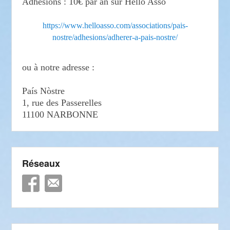
Adhésions : 10€ par an sur Hello Asso
https://www.helloasso.com/associations/pais-
nostre/adhesions/adherer-a-pais-nostre/
ou à notre adresse :
País Nòstre
1, rue des Passerelles
11100 NARBONNE
Réseaux