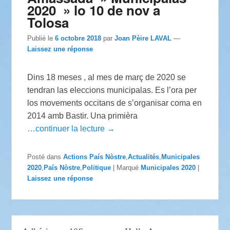
2020 » lo 10 de nov a
Tolosa
Publié le
6 octobre 2018
par
Joan Pèire LAVAL
—
Laissez une réponse
Dins 18 meses , al mes de març de 2020 se
tendran las eleccions municipalas. Es l’ora per
los movements occitans de s’organisar coma en
2014 amb Bastir. Una primièra
…continuer la lecture →
Posté dans
Actions País Nòstre
,
Actualités
,
Municipales
2020
,
País Nòstre
,
Politique
|
Marqué
Municipales 2020
|
Laissez une réponse