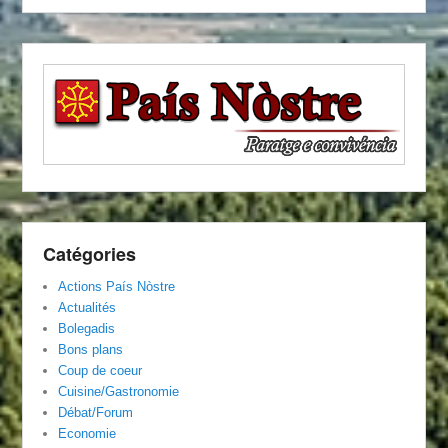
Catégories
Actions País Nòstre
Actualités
Bolegadis
Bons plans
Coup de coeur
Cuisine/Gastronomie
Débat/Forum
Economie