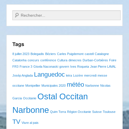
Recherche
Tags
8 juillet 2023
Bolegadis
Béziers
Carles Puigdemont
castell
Catalogne
Catalonha
concurs
conférence
Cultura
dimecres
Durban-Corbières
Foire
FR3
France 3
Gisela Naconaski
govern
Ives Roqueta
Jean Pierre LAVAL
Languedoc
Josèp Anglada
letra
Lozère
mercredi
messe
météo
occitane
Montpellier
Municipales 2020
Narbonne
Nicolas
Ostal Occitan
Garcia
Occitanie
Narbonne
Quim Torra
Région Occitanie
Suisse
Toulouse
TV
Viure al pais