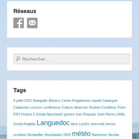
Réseaux
Recherche
Tags
8 juillet 2023
Bolegadis
Béziers
Carles Puigdemont
castell
Catalogne
Catalonha
concurs
conférence
Cultura
dimecres
Durban-Corbières
Foire
FR3
France 3
Gisela Naconaski
govern
Ives Roqueta
Jean Pierre LAVAL
Languedoc
Josèp Anglada
letra
Lozère
mercredi
messe
météo
occitane
Montpellier
Municipales 2020
Narbonne
Nicolas