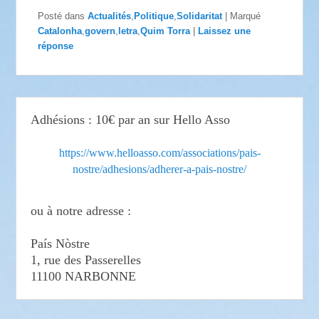
Posté dans
Actualités
,
Politique
,
Solidaritat
|
Marqué
Catalonha
,
govern
,
letra
,
Quim Torra
|
Laissez une
réponse
Adhésions : 10€ par an sur Hello Asso
https://www.helloasso.com/associations/pais-
nostre/adhesions/adherer-a-pais-nostre/
ou à notre adresse :
País Nòstre
1, rue des Passerelles
11100 NARBONNE