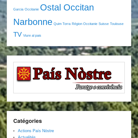
Ostal Occitan
Garcia
Occitanie
Narbonne
Quim Torra
Région Occitanie
Suisse
Toulouse
TV
Viure al pais
Catégories
Actions País Nòstre
Actualités