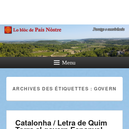
País Nòstre
Paratge e Convivència
Menu
ARCHIVES DES ÉTIQUETTES :
GOVERN
Catalonha / Letra de Quim