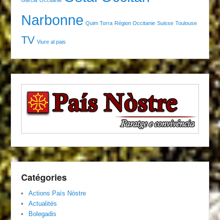
Garcia
Occitanie
Narbonne
Quim Torra
Région Occitanie
Suisse
Toulouse
TV
Viure al pais
Catégories
Actions País Nòstre
Actualités
Bolegadis