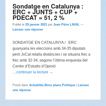
Sondatge en Catalunya :
ERC + JUNTS + CUP +
PDECAT = 51, 2 %
Publié le
29 janvier 2021
par
Joan Pèire LAVAL
—
Laissez une réponse
SONDATGE EN CATALUNYA / ERC
guanyaria les eleccions amb 34-35 diputats
però JxCat retalla distàncies i se situaria frec a
frec amb 32-34, segons l’última enquesta del
Centre d’Estudis d’Opinió
…continuer la lecture →
Posté dans
Actualités
,
Bons plans
,
Politique
|
Laissez
une réponse