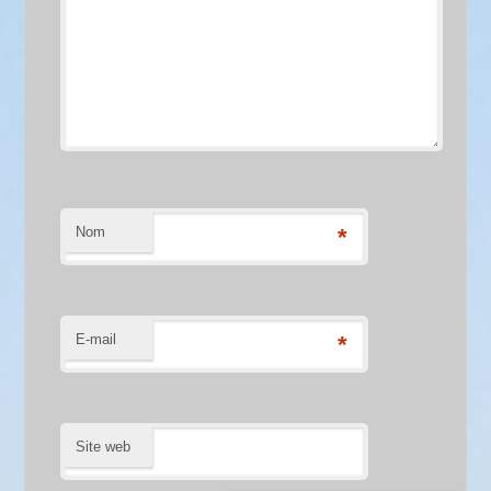
Nom
*
E-mail
*
Site web