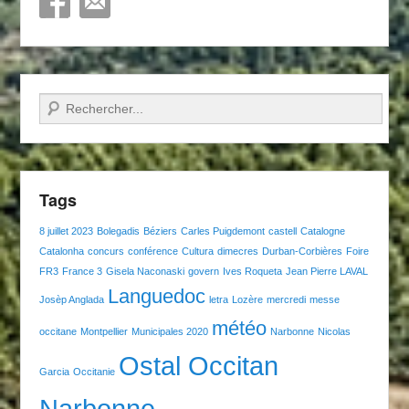
Recherche
Tags
8 juillet 2023
Bolegadis
Béziers
Carles Puigdemont
castell
Catalogne
Catalonha
concurs
conférence
Cultura
dimecres
Durban-Corbières
Foire
FR3
France 3
Gisela Naconaski
govern
Ives Roqueta
Jean Pierre LAVAL
Languedoc
Josèp Anglada
letra
Lozère
mercredi
messe
météo
occitane
Montpellier
Municipales 2020
Narbonne
Nicolas
Ostal Occitan
Garcia
Occitanie
Narbonne