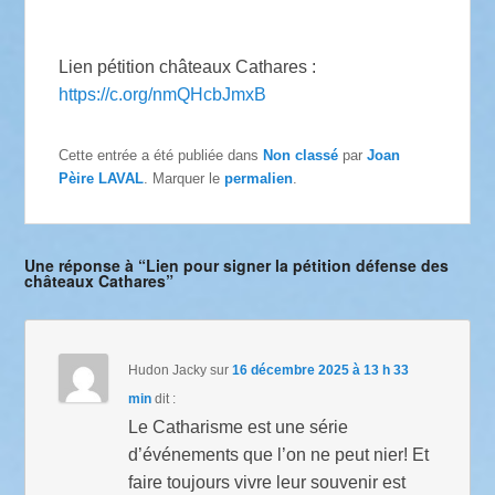
Lien pétition châteaux Cathares :
https://c.org/nmQHcbJmxB
Cette entrée a été publiée dans
Non classé
par
Joan
Pèire LAVAL
. Marquer le
permalien
.
Une réponse à “Lien pour signer la pétition défense des
châteaux Cathares”
Hudon Jacky
sur
16 décembre 2025 à 13 h 33
min
dit :
Le Catharisme est une série
d’événements que l’on ne peut nier! Et
faire toujours vivre leur souvenir est