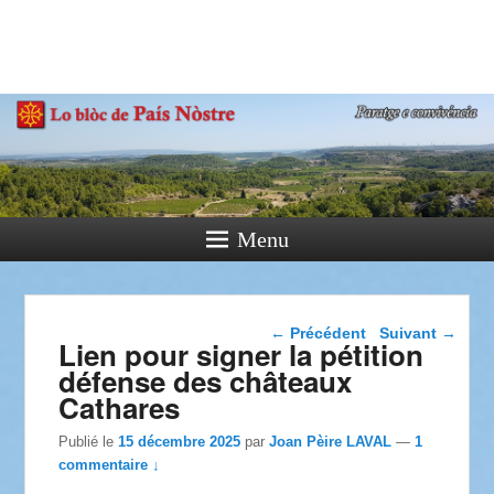
País Nòstre
Paratge e Convivència
Menu
Navigation dans les
←
Précédent
Suivant
→
Lien pour signer la pétition
articles
défense des châteaux
Cathares
Publié le
15 décembre 2025
par
Joan Pèire LAVAL
—
1
commentaire ↓