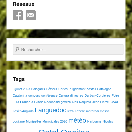
Réseaux
Recherche
Tags
8 juillet 2023
Bolegadis
Béziers
Carles Puigdemont
castell
Catalogne
Catalonha
concurs
conférence
Cultura
dimecres
Durban-Corbières
Foire
FR3
France 3
Gisela Naconaski
govern
Ives Roqueta
Jean Pierre LAVAL
Languedoc
Josèp Anglada
letra
Lozère
mercredi
messe
météo
occitane
Montpellier
Municipales 2020
Narbonne
Nicolas