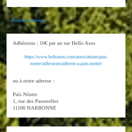
Navigation dans les articles
←
Anciens articles
Adhésions : 10€ par an sur Hello Asso
https://www.helloasso.com/associations/pais-
nostre/adhesions/adherer-a-pais-nostre/
ou à notre adresse :
País Nòstre
1, rue des Passerelles
11100 NARBONNE