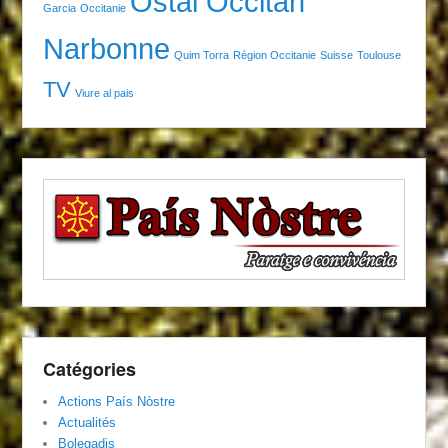
Ostal Occitan
Garcia
Occitanie
Narbonne
Quim Torra
Région Occitanie
Suisse
Toulouse
TV
Viure al pais
Catégories
Actions País Nòstre
Actualités
Bolegadis