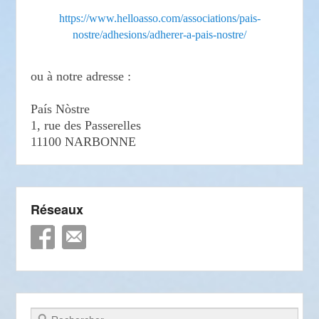
https://www.helloasso.com/associations/pais-
nostre/adhesions/adherer-a-pais-nostre/
ou à notre adresse :
País Nòstre
1, rue des Passerelles
11100 NARBONNE
Réseaux
Recherche