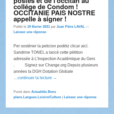
postes et de l’occitan au
collége de Condom !
OCCITANIE PAIS NOSTRE
appelle à signer !
Publié le
19 février 2021
par
Joan Pèire LAVAL
—
Laissez une réponse
Per sosténer la peticion podètz clicar aicí.
Sandrine TONEL a lancé cette pétition
adressée à L’Inspection Académique du Gers
. Signez sur Change.org Depuis plusieurs
années la DGH Dotation Globale
…continuer la lecture →
Posté dans
Actualités
,
Bons
plans
,
Langues
,
Loisirs/Culture
|
Laissez une réponse