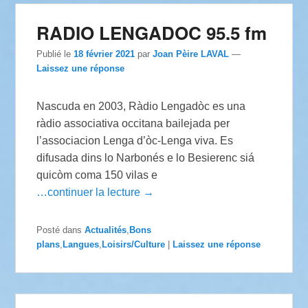
RADIO LENGADOC 95.5 fm
Publié le
18 février 2021
par
Joan Pèire LAVAL
—
Laissez une réponse
Nascuda en 2003, Ràdio Lengadòc es una
ràdio associativa occitana bailejada per
l’associacion Lenga d’òc-Lenga viva. Es
difusada dins lo Narbonés e lo Besierenc siá
quicòm coma 150 vilas e
…continuer la lecture →
Posté dans
Actualités
,
Bons
plans
,
Langues
,
Loisirs/Culture
|
Laissez une réponse