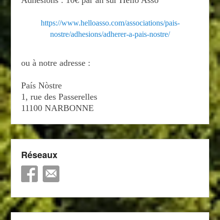
Adhésions : 10€ par an sur Hello Asso
https://www.helloasso.com/associations/pais-
nostre/adhesions/adherer-a-pais-nostre/
ou à notre adresse :
País Nòstre
1, rue des Passerelles
11100 NARBONNE
Réseaux