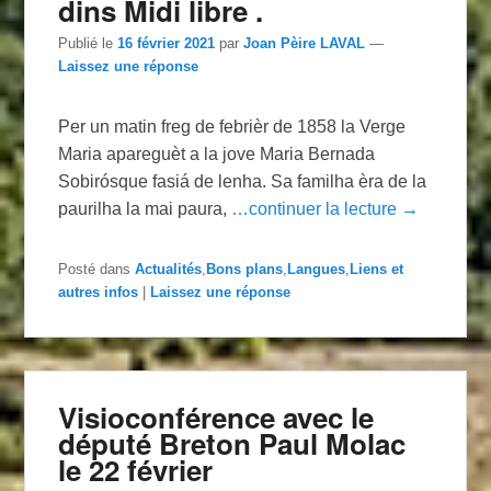
dins Midi libre .
Publié le
16 février 2021
par
Joan Pèire LAVAL
—
Laissez une réponse
Per un matin freg de febrièr de 1858 la Verge
Maria apareguèt a la jove Maria Bernada
Sobirósque fasiá de lenha. Sa familha èra de la
paurilha la mai paura,
…continuer la lecture →
Posté dans
Actualités
,
Bons plans
,
Langues
,
Liens et
autres infos
|
Laissez une réponse
Visioconférence avec le
député Breton Paul Molac
le 22 février