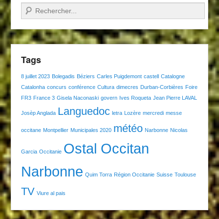
Recherche
Tags
8 juillet 2023
Bolegadis
Béziers
Carles Puigdemont
castell
Catalogne
Catalonha
concurs
conférence
Cultura
dimecres
Durban-Corbières
Foire
FR3
France 3
Gisela Naconaski
govern
Ives Roqueta
Jean Pierre LAVAL
Languedoc
Josèp Anglada
letra
Lozère
mercredi
messe
météo
occitane
Montpellier
Municipales 2020
Narbonne
Nicolas
Ostal Occitan
Garcia
Occitanie
Narbonne
Quim Torra
Région Occitanie
Suisse
Toulouse
TV
Viure al pais