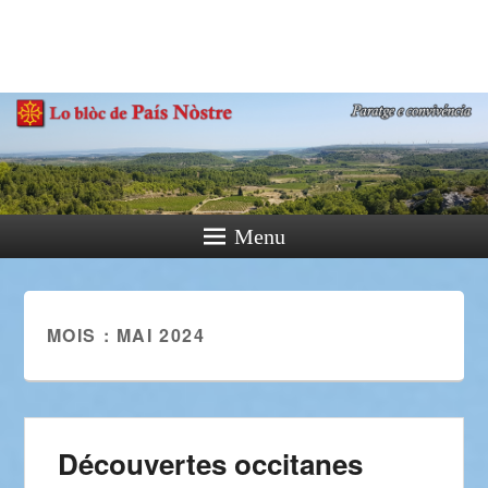
País Nòstre
Paratge e Convivència
Menu
MOIS :
MAI 2024
Découvertes occitanes