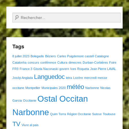
Recherche
Tags
8 juillet 2023
Bolegadis
Béziers
Carles Puigdemont
castell
Catalogne
Catalonha
concurs
conférence
Cultura
dimecres
Durban-Corbières
Foire
FR3
France 3
Gisela Naconaski
govern
Ives Roqueta
Jean Pierre LAVAL
Languedoc
Josèp Anglada
letra
Lozère
mercredi
messe
météo
occitane
Montpellier
Municipales 2020
Narbonne
Nicolas
Ostal Occitan
Garcia
Occitanie
Narbonne
Quim Torra
Région Occitanie
Suisse
Toulouse
TV
Viure al pais