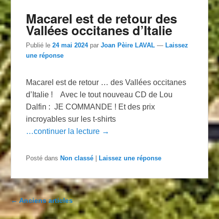
Macarel est de retour des
Vallées occitanes d’Italie
Publié le
24 mai 2024
par
Joan Pèire LAVAL
—
Laissez
une réponse
Macarel est de retour … des Vallées occitanes
d’Italie ! Avec le tout nouveau CD de Lou
Dalfin : JE COMMANDE ! Et des prix
incroyables sur les t-shirts
…continuer la lecture →
Posté dans
Non classé
|
Laissez une réponse
Navigation dans les articles
←
Anciens articles