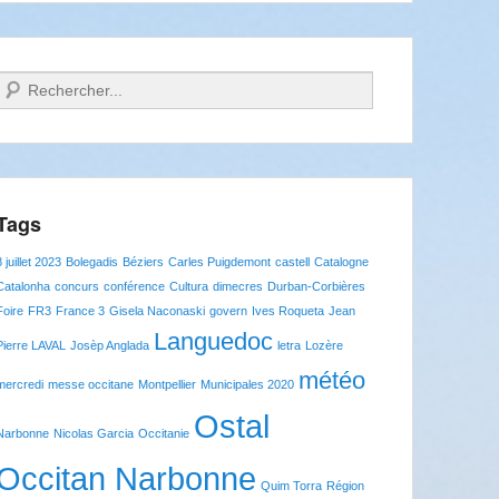
Recherche
Tags
8 juillet 2023
Bolegadis
Béziers
Carles Puigdemont
castell
Catalogne
Catalonha
concurs
conférence
Cultura
dimecres
Durban-Corbières
Foire
FR3
France 3
Gisela Naconaski
govern
Ives Roqueta
Jean
Languedoc
Pierre LAVAL
Josèp Anglada
letra
Lozère
météo
mercredi
messe occitane
Montpellier
Municipales 2020
Ostal
Narbonne
Nicolas Garcia
Occitanie
Occitan Narbonne
Quim Torra
Région