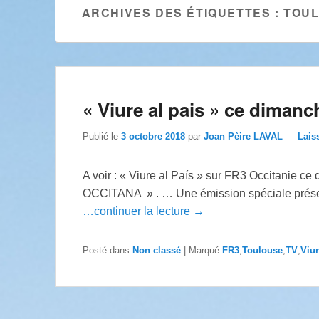
ARCHIVES DES ÉTIQUETTES :
TOU
« Viure al pais » ce dimanc
Publié le
3 octobre 2018
par
Joan Pèire LAVAL
—
Lais
A voir : « Viure al País » sur FR3 Occitanie
OCCITANA » . … Une émission spéciale présenté
…continuer la lecture →
Posté dans
Non classé
|
Marqué
FR3
,
Toulouse
,
TV
,
Viur