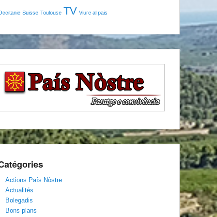
TV
Occitanie
Suisse
Toulouse
Viure al pais
Catégories
Actions País Nòstre
Actualités
Bolegadis
Bons plans