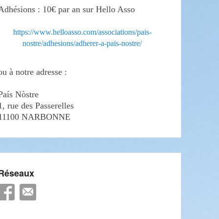
Adhésions : 10€ par an sur Hello Asso
https://www.helloasso.com/associations/pais-
nostre/adhesions/adherer-a-pais-nostre/
ou à notre adresse :
País Nòstre
1, rue des Passerelles
11100 NARBONNE
Réseaux