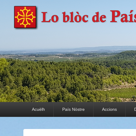
País Nòstre
Paratge e Convivència
Premier menu
Acuèlh
País Nòstre
Accions