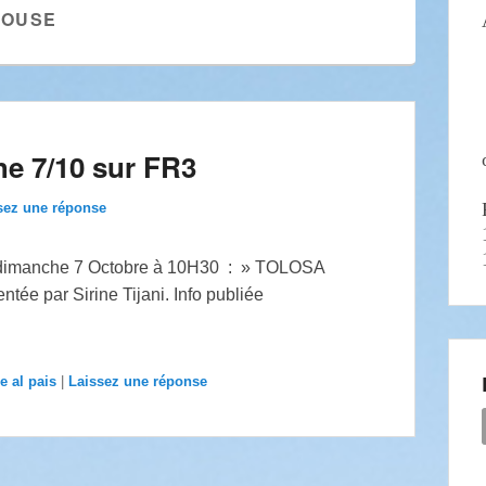
LOUSE
he 7/10 sur FR3
sez une réponse
 ce dimanche 7 Octobre à 10H30 : » TOLOSA
e par Sirine Tijani. Info publiée
e al pais
|
Laissez une réponse