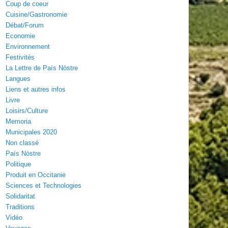
Coup de coeur
Cuisine/Gastronomie
Débat/Forum
Economie
Environnement
Festivités
La Lettre de País Nòstre
Langues
Liens et autres infos
Livre
Loisirs/Culture
Memoria
Municipales 2020
Non classé
País Nòstre
Politique
Produit en Occitanie
Sciences et Technologies
Solidaritat
Traditions
Vidéo