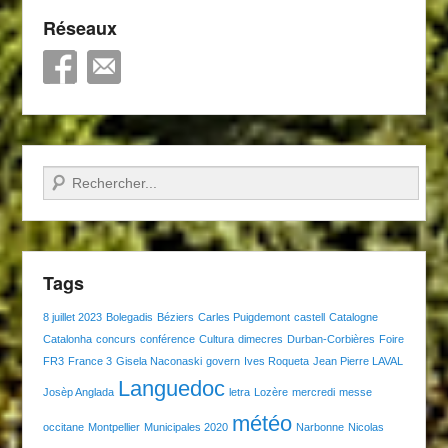
Réseaux
Recherche
Tags
8 juillet 2023
Bolegadis
Béziers
Carles Puigdemont
castell
Catalogne
Catalonha
concurs
conférence
Cultura
dimecres
Durban-Corbières
Foire
FR3
France 3
Gisela Naconaski
govern
Ives Roqueta
Jean Pierre LAVAL
Languedoc
Josèp Anglada
letra
Lozère
mercredi
messe
météo
occitane
Montpellier
Municipales 2020
Narbonne
Nicolas