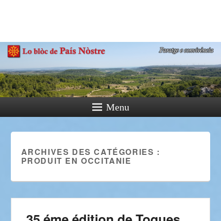
País Nòstre
Paratge e Convivència
Menu
ARCHIVES DES CATÉGORIES :
PRODUIT EN OCCITANIE
35 éme édition de Toques