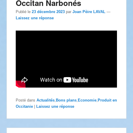
Occitan Narbonés
Publié le
23 décembre 2023
par
Joan Pèire LAVAL
—
Laissez une réponse
Posté dans
Actualités
,
Bons plans
,
Economie
,
Produit en
Occitanie
|
Laissez une réponse