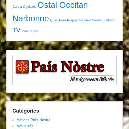
Ostal Occitan
Garcia
Occitanie
Narbonne
Quim Torra
Région Occitanie
Suisse
Toulouse
TV
Viure al pais
Catégories
Actions País Nòstre
Actualités