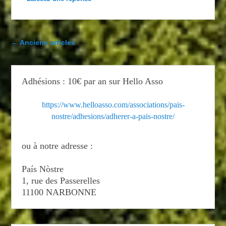
Navigation dans les articles
←
Anciens articles
Adhésions : 10€ par an sur Hello Asso
https://www.helloasso.com/associations/pais-
nostre/adhesions/adherer-a-pais-nostre/
ou à notre adresse :
País Nòstre
1, rue des Passerelles
11100 NARBONNE