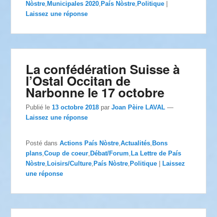
Nòstre
,
Municipales 2020
,
País Nòstre
,
Politique
|
Laissez une réponse
La confédération Suisse à
l’Ostal Occitan de
Narbonne le 17 octobre
Publié le
13 octobre 2018
par
Joan Pèire LAVAL
—
Laissez une réponse
Posté dans
Actions País Nòstre
,
Actualités
,
Bons
plans
,
Coup de coeur
,
Débat/Forum
,
La Lettre de País
Nòstre
,
Loisirs/Culture
,
País Nòstre
,
Politique
|
Laissez
une réponse