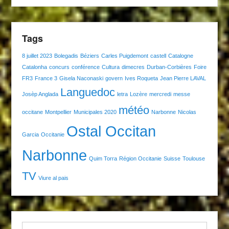
Tags
8 juillet 2023
Bolegadis
Béziers
Carles Puigdemont
castell
Catalogne
Catalonha
concurs
conférence
Cultura
dimecres
Durban-Corbières
Foire
FR3
France 3
Gisela Naconaski
govern
Ives Roqueta
Jean Pierre LAVAL
Languedoc
Josèp Anglada
letra
Lozère
mercredi
messe
météo
occitane
Montpellier
Municipales 2020
Narbonne
Nicolas
Ostal Occitan
Garcia
Occitanie
Narbonne
Quim Torra
Région Occitanie
Suisse
Toulouse
TV
Viure al pais