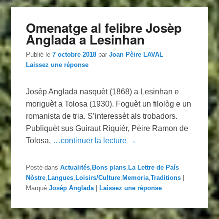
Omenatge al felibre Josèp
Anglada a Lesinhan
Publié le
7 octobre 2018
par
Joan Pèire LAVAL
—
Laissez une réponse
Josèp Anglada nasquèt (1868) a Lesinhan e
moriguèt a Tolosa (1930). Foguèt un filològ e un
romanista de tria. S’interessèt als trobadors.
Publiquèt sus Guiraut Riquièr, Pèire Ramon de
Tolosa,
…continuer la lecture →
Posté dans
Actualités
,
Bons plans
,
La Lettre de País
Nòstre
,
Langues
,
Loisirs/Culture
,
Memoria
,
Traditions
|
Marqué
Josèp Anglada
|
Laissez une réponse