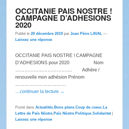
OCCITANIE PAIS NOSTRE !
CAMPAGNE D’ADHESIONS
2020
Publié le
20 décembre 2019
par
Joan Pèire LAVAL
—
Laissez une réponse
OCCITANIE PAIS NOSTRE ! CAMPAGNE
D’ADHESIONS pour 2020 Nom
………………………………. Adhère /
renouvelle mon adhésion Prénom
……………………………
…continuer la lecture →
Posté dans
Actualités
,
Bons plans
,
Coup de coeur
,
La
Lettre de País Nòstre
,
País Nòstre
,
Politique
,
Solidaritat
|
Laissez une réponse