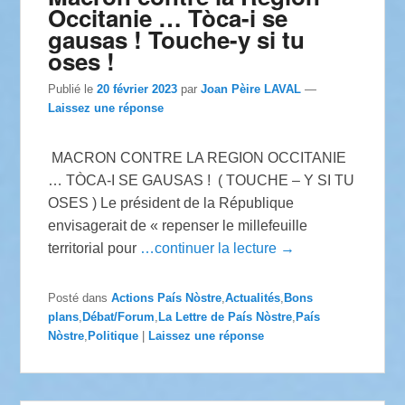
Occitanie … Tòca-i se
gausas ! Touche-y si tu
oses !
Publié le
20 février 2023
par
Joan Pèire LAVAL
—
Laissez une réponse
MACRON CONTRE LA REGION OCCITANIE
… TÒCA-I SE GAUSAS ! ( TOUCHE – Y SI TU
OSES ) Le président de la République
envisagerait de « repenser le millefeuille
territorial pour
…continuer la lecture →
Posté dans
Actions País Nòstre
,
Actualités
,
Bons
plans
,
Débat/Forum
,
La Lettre de País Nòstre
,
País
Nòstre
,
Politique
|
Laissez une réponse