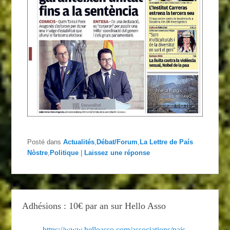
Posté dans
Actualités
,
Débat/Forum
,
La Lettre de País
Nòstre
,
Politique
|
Laissez une réponse
Adhésions : 10€ par an sur Hello Asso
https://www.helloasso.com/associations/pais-