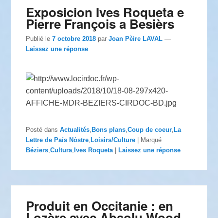
Exposicion Ives Roqueta e
Pierre François a Besièrs
Publié le
7 octobre 2018
par
Joan Pèire LAVAL
—
Laissez une réponse
Posté dans
Actualités
,
Bons plans
,
Coup de coeur
,
La
Lettre de País Nòstre
,
Loisirs/Culture
|
Marqué
Béziers
,
Cultura
,
Ives Roqueta
|
Laissez une réponse
Produit en Occitanie : en
Lozère avec Absolu Wood