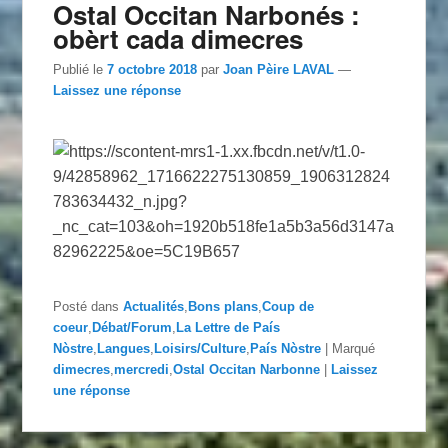
Ostal Occitan Narbonés :
obèrt cada dimecres
Publié le
7 octobre 2018
par
Joan Pèire LAVAL
—
Laissez une réponse
Posté dans
Actualités
,
Bons plans
,
Coup de
coeur
,
Débat/Forum
,
La Lettre de País
Nòstre
,
Langues
,
Loisirs/Culture
,
País Nòstre
|
Marqué
dimecres
,
mercredi
,
Ostal Occitan Narbonne
|
Laissez
une réponse