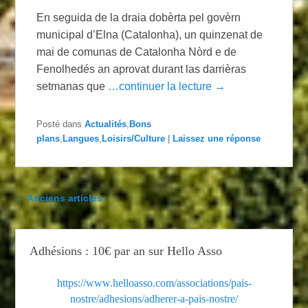
En seguida de la draia dobèrta pel govèrn
municipal d’Elna (Catalonha), un quinzenat de
mai de comunas de Catalonha Nòrd e de
Fenolhedés an aprovat durant las darrièras
setmanas que
…continuer la lecture →
Posté dans
Actualités
,
Bons
plans
,
Langues
,
Loisirs/Culture
|
Laissez une réponse
Navigation dans les articles
←
Anciens articles
Adhésions : 10€ par an sur Hello Asso
https://www.helloasso.com/associations/pais-
nostre/adhesions/adherer-a-pais-nostre/