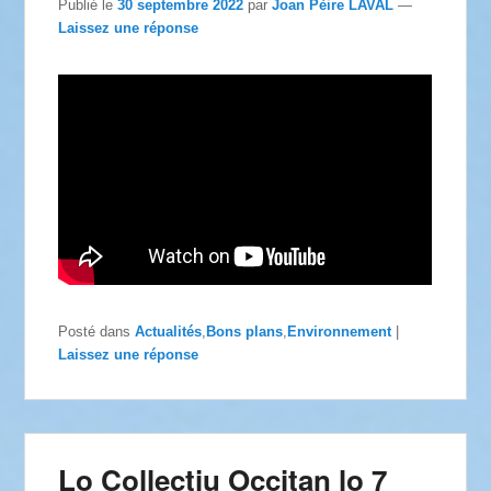
Publié le
30 septembre 2022
par
Joan Pèire LAVAL
—
Laissez une réponse
Posté dans
Actualités
,
Bons plans
,
Environnement
|
Laissez une réponse
Lo Collectiu Occitan lo 7