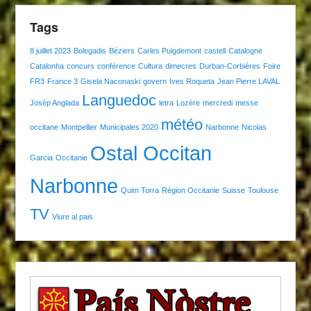
Tags
8 juillet 2023
Bolegadis
Béziers
Carles Puigdemont
castell
Catalogne
Catalonha
concurs
conférence
Cultura
dimecres
Durban-Corbières
Foire
FR3
France 3
Gisela Naconaski
govern
Ives Roqueta
Jean Pierre LAVAL
Languedoc
Josèp Anglada
letra
Lozère
mercredi
messe
météo
occitane
Montpellier
Municipales 2020
Narbonne
Nicolas
Ostal Occitan
Garcia
Occitanie
Narbonne
Quim Torra
Région Occitanie
Suisse
Toulouse
TV
Viure al pais