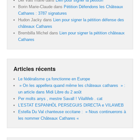
Del Vals marie
dans
Lien pour signer la pétition
Borin Marie-Claude
dans
Pétition Défendons les Châteaux
Cathares : 3787 signatures
Hudon Jacky
dans
Lien pour signer la pétition défense des
châteaux Cathares
Brembilla Michel
dans
Lien pour signer la pétition châteaux
Cathares
Articles récents
Le fédéralisme ça fonctionne en Europe
» On les appellera quand même les châteaux cathares » :
un article dans Midi Libre du 2 août
Per molts anys , mestre Savall ! VilaWeb . cat
L’ESTAT ESPANHÒL PERSEGUIS DIRECTA e VILAWEB
Estella Du Val chanteuse occitane : » Nous continuerons à
les nommer Châteaux Cathares «