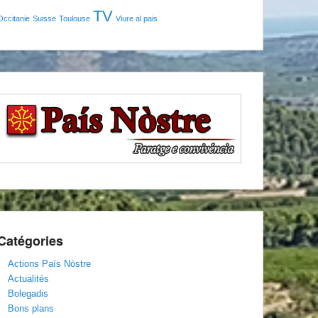
TV
Occitanie
Suisse
Toulouse
Viure al pais
Catégories
Actions País Nòstre
Actualités
Bolegadis
Bons plans