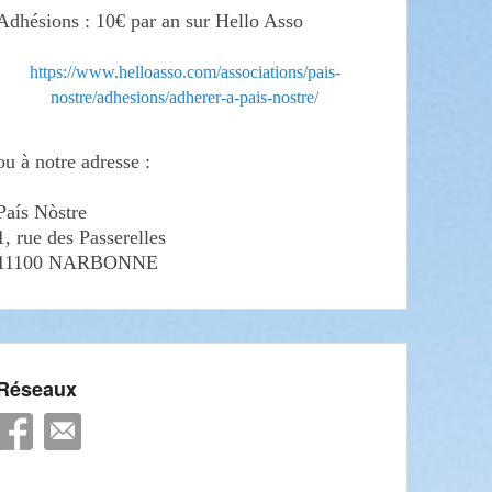
Adhésions : 10€ par an sur Hello Asso
https://www.helloasso.com/associations/pais-
nostre/adhesions/adherer-a-pais-nostre/
ou à notre adresse :
País Nòstre
1, rue des Passerelles
11100 NARBONNE
Réseaux