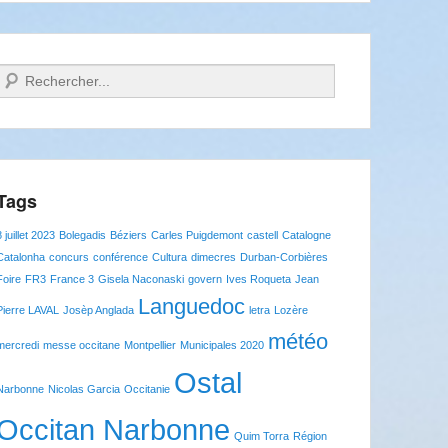
Recherche
Tags
8 juillet 2023
Bolegadis
Béziers
Carles Puigdemont
castell
Catalogne
Catalonha
concurs
conférence
Cultura
dimecres
Durban-Corbières
Foire
FR3
France 3
Gisela Naconaski
govern
Ives Roqueta
Jean
Languedoc
Pierre LAVAL
Josèp Anglada
letra
Lozère
météo
mercredi
messe occitane
Montpellier
Municipales 2020
Ostal
Narbonne
Nicolas Garcia
Occitanie
Occitan Narbonne
Quim Torra
Région