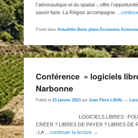
l’aéronautique et du spatial -, offre l’opportun
savoir-faire. La Région accompagne
…continue
Posté dans
Actualités
,
Bons plans
,
Economie
,
Sciences
Conférence » logiciels libre
Narbonne
Publié le
23 janvier 2023
par
Joan Pèire LAVAL
—
Lais
LOGICIELS LIBRES : POUR QUI ?
CRÉER ? LIBRES DE PAYER ? LIBRES DE 
: LA
…continuer la lecture →