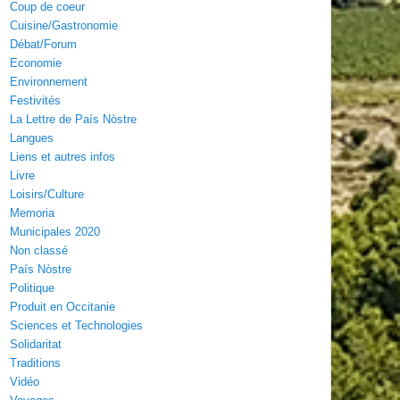
Coup de coeur
Cuisine/Gastronomie
Débat/Forum
Economie
Environnement
Festivités
La Lettre de País Nòstre
Langues
Liens et autres infos
Livre
Loisirs/Culture
Memoria
Municipales 2020
Non classé
País Nòstre
Politique
Produit en Occitanie
Sciences et Technologies
Solidaritat
Traditions
Vidéo