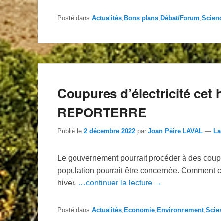
Posté dans
Actualités
,
Bons plans
,
Débat/Forum
,
Scien
Coupures d’électricité cet h
REPORTERRE
Publié le
2 décembre 2022
par
Joan Pèire LAVAL
—
La
Le gouvernement pourrait procéder à des coupur
population pourrait être concernée. Comment cel
hiver,
…continuer la lecture →
Posté dans
Actualités
,
Economie
,
Environnement
,
Scie