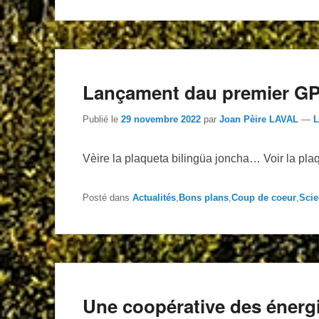
Lançament dau premier GP
Publié le
29 novembre 2022
par
Joan Pèire LAVAL
—
L
Vèire la plaqueta bilingüa joncha… Voir la plaq
Posté dans
Actualités
,
Bons plans
,
Coup de coeur
,
Scie
Une coopérative des énergi