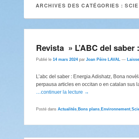
ARCHIVES DES CATÉGORIES :
SCI
Revista » L’ABC del saber 
Publié le
14 mars 2024
par
Joan Pèire LAVAL
—
Laiss
L’abc del saber : Energia Adishatz, Bona novèla
perpausa articles en occitan o en catalan sus 
…continuer la lecture →
Posté dans
Actualités
,
Bons plans
,
Environnement
,
Sci