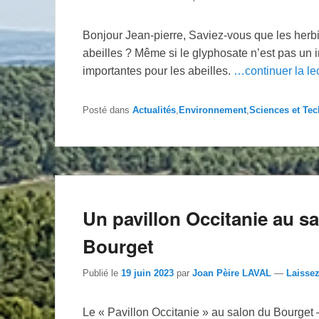
Bonjour Jean-pierre, Saviez-vous que les her
abeilles ? Même si le glyphosate n’est pas un i
importantes pour les abeilles.
…continuer la le
Posté dans
Actualités
,
Environnement
,
Sciences et Te
Un pavillon Occitanie au s
Bourget
Publié le
19 juin 2023
par
Joan Pèire LAVAL
—
Laisse
Le « Pavillon Occitanie » au salon du Bourget