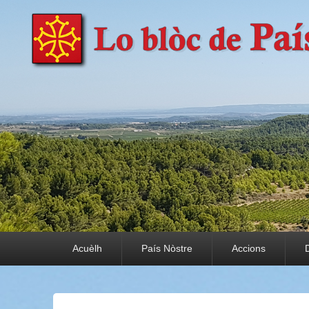
País Nòstre
Paratge e Convivència
Premier menu
Acuèlh
País Nòstre
Accions