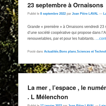
23 septembre à Ornaisons
Publié le
8 septembre 2022
par
Joan Pèire LAVAL
—
L
Grande « première » à Ornaisons vendredi 23 s
d’une société coopérative qui propose dans l’
renouvelables, par et pour les habitants.
…conti
Posté dans
Actualités
,
Bons plans
,
Sciences et Techno
La mer , l’espace , le numé
. L Mélenchon
Publié le
17 janvier 2022
par
Joan Pèire LAVAL
—
Lais