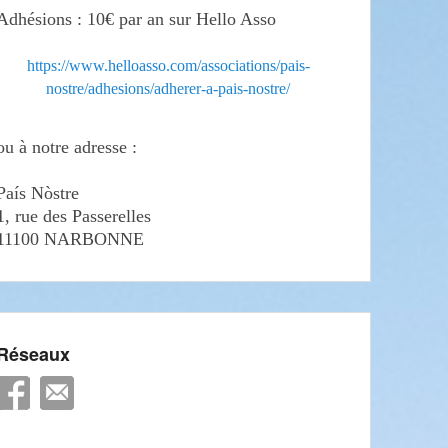
Adhésions : 10€ par an sur Hello Asso
https://www.helloasso.com/associations/pais-
nostre/adhesions/adherer-a-pais-nostre/
ou à notre adresse :
País Nòstre
1, rue des Passerelles
11100 NARBONNE
Réseaux