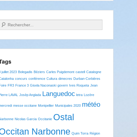
Recherche
Tags
8 juillet 2023
Bolegadis
Béziers
Carles Puigdemont
castell
Catalogne
Catalonha
concurs
conférence
Cultura
dimecres
Durban-Corbières
Foire
FR3
France 3
Gisela Naconaski
govern
Ives Roqueta
Jean
Languedoc
Pierre LAVAL
Josèp Anglada
letra
Lozère
météo
mercredi
messe occitane
Montpellier
Municipales 2020
Ostal
Narbonne
Nicolas Garcia
Occitanie
Occitan Narbonne
Quim Torra
Région