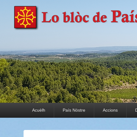
País Nòstre
Paratge e Convivència
Premier menu
Acuèlh
País Nòstre
Accions