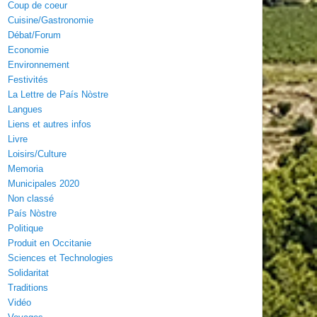
Coup de coeur
Cuisine/Gastronomie
Débat/Forum
Economie
Environnement
Festivités
La Lettre de País Nòstre
Langues
Liens et autres infos
Livre
Loisirs/Culture
Memoria
Municipales 2020
Non classé
País Nòstre
Politique
Produit en Occitanie
Sciences et Technologies
Solidaritat
Traditions
Vidéo