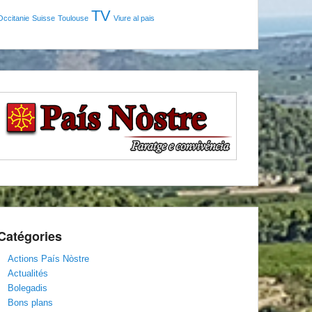
TV
Occitanie
Suisse
Toulouse
Viure al pais
Catégories
Actions País Nòstre
Actualités
Bolegadis
Bons plans