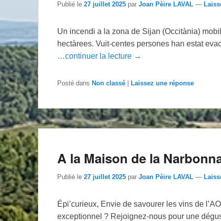
Publié le
27 juillet 2025
par
Joan Pèire LAVAL
—
Laiss
Un incendi a la zona de Sijan (Occitània) mob
hectàrees. Vuit-centes persones han estat evac
…continuer la lecture →
Posté dans
Non classé
|
Laissez une réponse
A la Maison de la Narbonna
Publié le
27 juillet 2025
par
Joan Pèire LAVAL
—
Laiss
Épi’curieux, Envie de savourer les vins de l’A
exceptionnel ? Rejoignez-nous pour une dégus