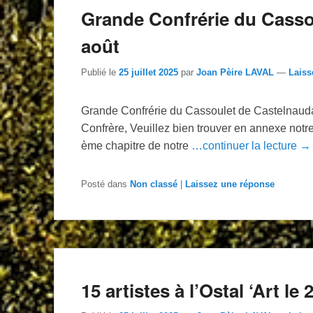
Grande Confrérie du Casso
août
Publié le
25 juillet 2025
par
Joan Pèire LAVAL
—
Laiss
Grande Confrérie du Cassoulet de Castelna
Confrère, Veuillez bien trouver en annexe notre l
ème chapitre de notre
…continuer la lecture →
Posté dans
Non classé
|
Laissez une réponse
15 artistes à l’Ostal ‘Art le 