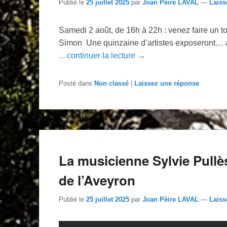
Publié le
25 juillet 2025
par
Joan Pèire LAVAL
—
Laiss
Samedi 2 août, de 16h à 22h : venez faire un to
Simon Une quinzaine d’artistes exposeront… ave
…continuer la lecture →
Posté dans
Non classé
|
Laissez une réponse
La musicienne Sylvie Pullès
de l’Aveyron
Publié le
25 juillet 2025
par
Joan Pèire LAVAL
—
Laiss