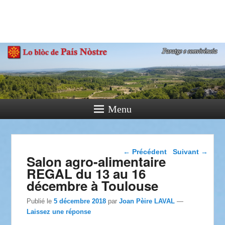
País Nòstre
Paratge e Convivència
Menu
Navigation dans les
←
Précédent
Suivant
→
Salon agro-alimentaire
articles
REGAL du 13 au 16
décembre à Toulouse
Publié le
5 décembre 2018
par
Joan Pèire LAVAL
—
Laissez une réponse