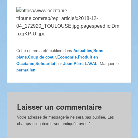
Cette entrée a été publiée dans
Actualités
,
Bons
plans
,
Coup de coeur
,
Economie
,
Produit en
Occitanie
,
Solidaritat
par
Joan Pèire LAVAL
. Marquer le
permalien
.
Laisser un commentaire
Votre adresse de messagerie ne sera pas publiée.
Les
champs obligatoires sont indiqués avec
*