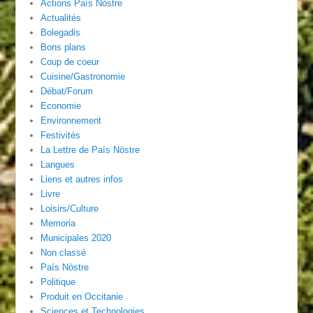
Actions País Nòstre
Actualités
Bolegadis
Bons plans
Coup de coeur
Cuisine/Gastronomie
Débat/Forum
Economie
Environnement
Festivités
La Lettre de País Nòstre
Langues
Liens et autres infos
Livre
Loisirs/Culture
Memoria
Municipales 2020
Non classé
País Nòstre
Politique
Produit en Occitanie
Sciences et Technologies