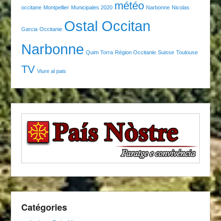
météo
occitane
Montpellier
Municipales 2020
Narbonne
Nicolas
Ostal Occitan
Garcia
Occitanie
Narbonne
Quim Torra
Région Occitanie
Suisse
Toulouse
TV
Viure al pais
Catégories