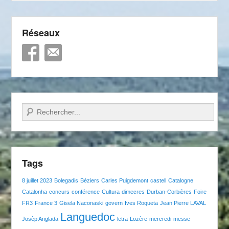
Réseaux
Recherche
Tags
8 juillet 2023
Bolegadis
Béziers
Carles Puigdemont
castell
Catalogne
Catalonha
concurs
conférence
Cultura
dimecres
Durban-Corbières
Foire
FR3
France 3
Gisela Naconaski
govern
Ives Roqueta
Jean Pierre LAVAL
Languedoc
Josèp Anglada
letra
Lozère
mercredi
messe