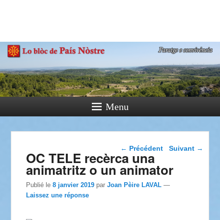
País Nòstre
Paratge e Convivència
Menu
Navigation dans les
←
Précédent
Suivant
→
OC TELE recèrca una
articles
animatritz o un animator
Publié le
8 janvier 2019
par
Joan Pèire LAVAL
—
Laissez une réponse