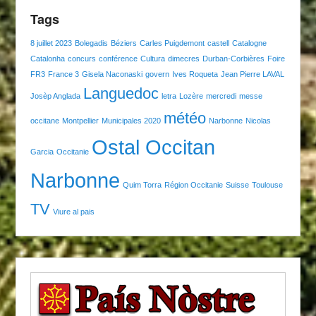
Tags
8 juillet 2023
Bolegadis
Béziers
Carles Puigdemont
castell
Catalogne
Catalonha
concurs
conférence
Cultura
dimecres
Durban-Corbières
Foire
FR3
France 3
Gisela Naconaski
govern
Ives Roqueta
Jean Pierre LAVAL
Languedoc
Josèp Anglada
letra
Lozère
mercredi
messe
météo
occitane
Montpellier
Municipales 2020
Narbonne
Nicolas
Ostal Occitan
Garcia
Occitanie
Narbonne
Quim Torra
Région Occitanie
Suisse
Toulouse
TV
Viure al pais