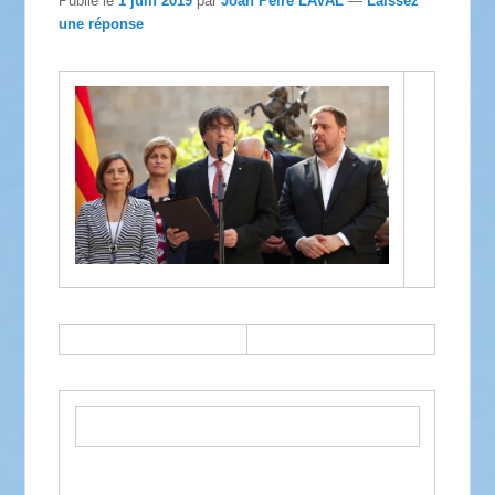
Publié le
1 juin 2019
par
Joan Pèire LAVAL
—
Laissez
une réponse