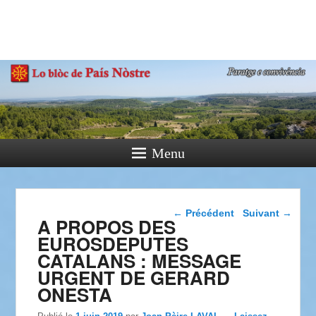
País Nòstre
Paratge e Convivència
Menu
Navigation dans les
←
Précédent
Suivant
→
A PROPOS DES
articles
EUROSDEPUTES
CATALANS : MESSAGE
URGENT DE GERARD
ONESTA