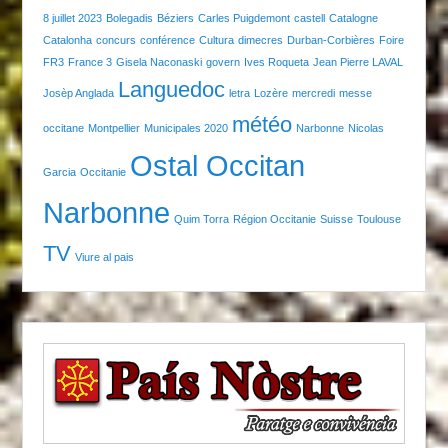
8 juillet 2023
Bolegadis
Béziers
Carles Puigdemont
castell
Catalogne
Catalonha
concurs
conférence
Cultura
dimecres
Durban-Corbières
Foire
FR3
France 3
Gisela Naconaski
govern
Ives Roqueta
Jean Pierre LAVAL
Languedoc
Josèp Anglada
letra
Lozère
mercredi
messe
météo
occitane
Montpellier
Municipales 2020
Narbonne
Nicolas
Ostal Occitan
Garcia
Occitanie
Narbonne
Quim Torra
Région Occitanie
Suisse
Toulouse
TV
Viure al pais