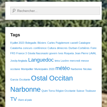
Recherche
Tags
8 juillet 2023
Bolegadis
Béziers
Carles Puigdemont
castell
Catalogne
Catalonha
concurs
conférence
Cultura
dimecres
Durban-Corbières
Foire
FR3
France 3
Gisela Naconaski
govern
Ives Roqueta
Jean Pierre LAVAL
Languedoc
Josèp Anglada
letra
Lozère
mercredi
messe
météo
occitane
Montpellier
Municipales 2020
Narbonne
Nicolas
Ostal Occitan
Garcia
Occitanie
Narbonne
Quim Torra
Région Occitanie
Suisse
Toulouse
TV
Viure al pais