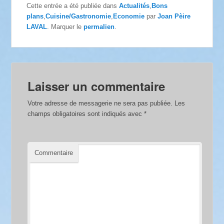
Cette entrée a été publiée dans
Actualités
,
Bons
plans
,
Cuisine/Gastronomie
,
Economie
par
Joan Pèire
LAVAL
. Marquer le
permalien
.
Laisser un commentaire
Votre adresse de messagerie ne sera pas publiée.
Les
champs obligatoires sont indiqués avec
*
Commentaire