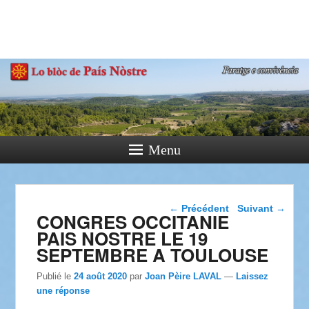
País Nòstre
Paratge e Convivència
Menu
Navigation dans les
←
Précédent
Suivant
→
CONGRES OCCITANIE
articles
PAIS NOSTRE LE 19
SEPTEMBRE A TOULOUSE
Publié le
24 août 2020
par
Joan Pèire LAVAL
—
Laissez
une réponse