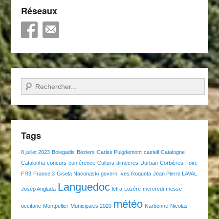
Réseaux
Recherche
Tags
8 juillet 2023
Bolegadis
Béziers
Carles Puigdemont
castell
Catalogne
Catalonha
concurs
conférence
Cultura
dimecres
Durban-Corbières
Foire
FR3
France 3
Gisela Naconaski
govern
Ives Roqueta
Jean Pierre LAVAL
Languedoc
Josèp Anglada
letra
Lozère
mercredi
messe
météo
occitane
Montpellier
Municipales 2020
Narbonne
Nicolas