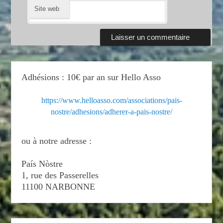
Site web
Adhésions : 10€ par an sur Hello Asso
https://www.helloasso.com/associations/pais-
nostre/adhesions/adherer-a-pais-nostre/
ou à notre adresse :
País Nòstre
1, rue des Passerelles
11100 NARBONNE