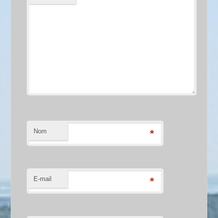
Nom
*
E-mail
*