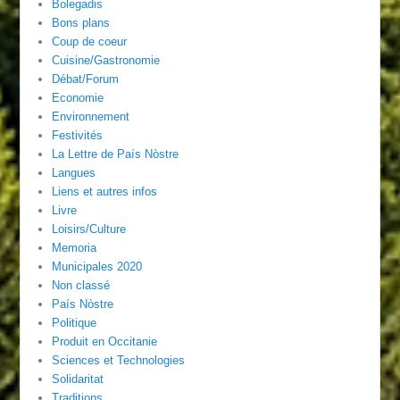
Bolegadis
Bons plans
Coup de coeur
Cuisine/Gastronomie
Débat/Forum
Economie
Environnement
Festivités
La Lettre de País Nòstre
Langues
Liens et autres infos
Livre
Loisirs/Culture
Memoria
Municipales 2020
Non classé
País Nòstre
Politique
Produit en Occitanie
Sciences et Technologies
Solidaritat
Traditions