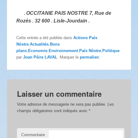
.
OCCITANIE PAIS NOSTRE 7, Rue de
Rozés . 32 600 . Lisle-Jourdain .
Cette entrée a été publiée dans
Actions País
Nòstre
,
Actualités
,
Bons
plans
,
Economie
,
Environnement
,
País Nòstre
,
Politique
par
Joan Pèire LAVAL
. Marquer le
permalien
.
Laisser un commentaire
Votre adresse de messagerie ne sera pas publiée.
Les
champs obligatoires sont indiqués avec
*
Commentaire