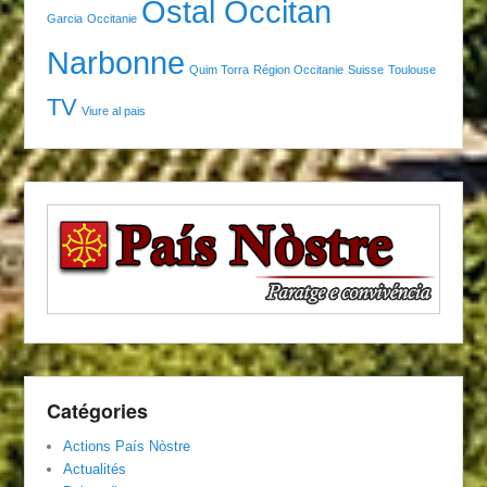
Ostal Occitan
Garcia
Occitanie
Narbonne
Quim Torra
Région Occitanie
Suisse
Toulouse
TV
Viure al pais
Catégories
Actions País Nòstre
Actualités