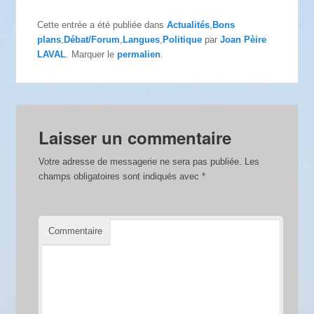
Cette entrée a été publiée dans
Actualités
,
Bons
plans
,
Débat/Forum
,
Langues
,
Politique
par
Joan Pèire
LAVAL
. Marquer le
permalien
.
Laisser un commentaire
Votre adresse de messagerie ne sera pas publiée.
Les
champs obligatoires sont indiqués avec
*
Commentaire