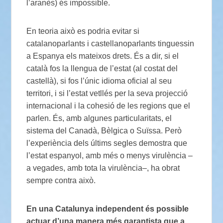
l’aranès) és impossible.
En teoria això es podria evitar si
catalanoparlants i castellanoparlants tinguessin
a Espanya els mateixos drets. És a dir, si el
català fos la llengua de l’estat (al costat del
castellà), si fos l’únic idioma oficial al seu
territori, i si l’estat vetllés per la seva projecció
internacional i la cohesió de les regions que el
parlen. És, amb algunes particularitats, el
sistema del Canadà, Bèlgica o Suïssa. Però
l’experiència dels últims segles demostra que
l’estat espanyol, amb més o menys virulència –
a vegades, amb tota la virulència–, ha obrat
sempre contra això.
En una Catalunya independent és possible
actuar d’una manera més garantista que a