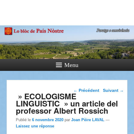
País Nòstre
Paratge e Convivència
Menu
Navigation dans les
←
Précédent
Suivant
→
» ECOLOGISME
articles
LINGUISTIC » un article del
professor Albert Rossich
Publié le
6 novembre 2020
par
Joan Pèire LAVAL
—
Laissez une réponse