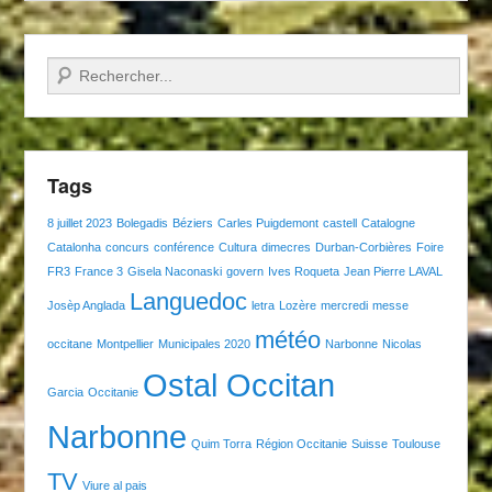
Recherche
Tags
8 juillet 2023
Bolegadis
Béziers
Carles Puigdemont
castell
Catalogne
Catalonha
concurs
conférence
Cultura
dimecres
Durban-Corbières
Foire
FR3
France 3
Gisela Naconaski
govern
Ives Roqueta
Jean Pierre LAVAL
Languedoc
Josèp Anglada
letra
Lozère
mercredi
messe
météo
occitane
Montpellier
Municipales 2020
Narbonne
Nicolas
Ostal Occitan
Garcia
Occitanie
Narbonne
Quim Torra
Région Occitanie
Suisse
Toulouse
TV
Viure al pais