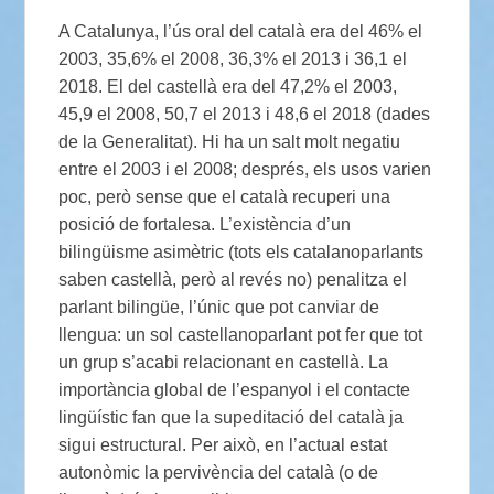
A Catalunya, l’ús oral del català era del 46% el
2003, 35,6% el 2008, 36,3% el 2013 i 36,1 el
2018. El del castellà era del 47,2% el 2003,
45,9 el 2008, 50,7 el 2013 i 48,6 el 2018 (dades
de la Generalitat). Hi ha un salt molt negatiu
entre el 2003 i el 2008; després, els usos varien
poc, però sense que el català recuperi una
posició de fortalesa. L’existència d’un
bilingüisme asimètric (tots els catalanoparlants
saben castellà, però al revés no) penalitza el
parlant bilingüe, l’únic que pot canviar de
llengua: un sol castellanoparlant pot fer que tot
un grup s’acabi relacionant en castellà. La
importància global de l’espanyol i el contacte
lingüístic fan que la supeditació del català ja
sigui estructural. Per això, en l’actual estat
autonòmic la pervivència del català (o de