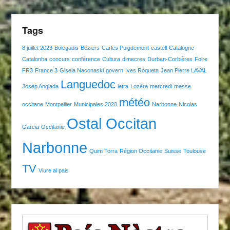
Tags
8 juillet 2023
Bolegadis
Béziers
Carles Puigdemont
castell
Catalogne
Catalonha
concurs
conférence
Cultura
dimecres
Durban-Corbières
Foire
FR3
France 3
Gisela Naconaski
govern
Ives Roqueta
Jean Pierre LAVAL
Languedoc
Josèp Anglada
letra
Lozère
mercredi
messe
météo
occitane
Montpellier
Municipales 2020
Narbonne
Nicolas
Ostal Occitan
Garcia
Occitanie
Narbonne
Quim Torra
Région Occitanie
Suisse
Toulouse
TV
Viure al pais