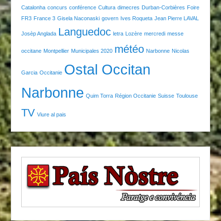
Catalonha
concurs
conférence
Cultura
dimecres
Durban-Corbières
Foire
FR3
France 3
Gisela Naconaski
govern
Ives Roqueta
Jean Pierre LAVAL
Languedoc
Josèp Anglada
letra
Lozère
mercredi
messe
météo
occitane
Montpellier
Municipales 2020
Narbonne
Nicolas
Ostal Occitan
Garcia
Occitanie
Narbonne
Quim Torra
Région Occitanie
Suisse
Toulouse
TV
Viure al pais