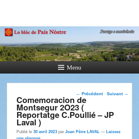
País Nòstre
Paratge e Convivència
Menu
Navigation dans les
←
Précédent
Suivant
→
Comemoracion de
articles
Montsegur 2O23 (
Reportatge C.Poullié – JP
Laval )
Publié le
30 avril 2023
par
Joan Pèire LAVAL
—
Laissez
une réponse