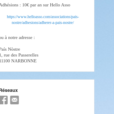
Adhésions : 10€ par an sur Hello Asso
https://www.helloasso.com/associations/pais-
nostre/adhesions/adherer-a-pais-nostre/
ou à notre adresse :
País Nòstre
1, rue des Passerelles
11100 NARBONNE
Réseaux