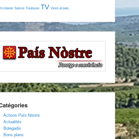
TV
Occitanie
Suisse
Toulouse
Viure al pais
Catégories
Actions País Nòstre
Actualités
Bolegadis
Bons plans