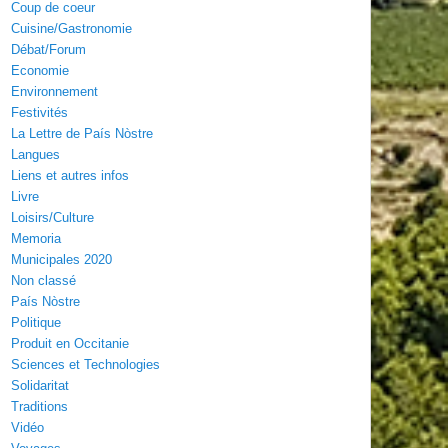
Coup de coeur
Cuisine/Gastronomie
Débat/Forum
Economie
Environnement
Festivités
La Lettre de País Nòstre
Langues
Liens et autres infos
Livre
Loisirs/Culture
Memoria
Municipales 2020
Non classé
País Nòstre
Politique
Produit en Occitanie
Sciences et Technologies
Solidaritat
Traditions
Vidéo