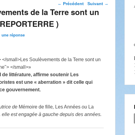
Navigation dans les
←
Précédent
Suivant
→
articles
ements de la Terre sont un
 ( REPORTERRE )
z une réponse
de littérature, affirme soutenir Les
oristes est une «
aberration
» dit celle qui
 ce gouvernement.
utrice de
Mémoire de fille
,
Les Années
ou
La
te, elle est engagée à gauche depuis des années.