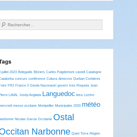
Recherche
Tags
8 juillet 2023
Bolegadis
Béziers
Carles Puigdemont
castell
Catalogne
Catalonha
concurs
conférence
Cultura
dimecres
Durban-Corbières
Foire
FR3
France 3
Gisela Naconaski
govern
Ives Roqueta
Jean
Languedoc
Pierre LAVAL
Josèp Anglada
letra
Lozère
météo
mercredi
messe occitane
Montpellier
Municipales 2020
Ostal
Narbonne
Nicolas Garcia
Occitanie
Occitan Narbonne
Quim Torra
Région