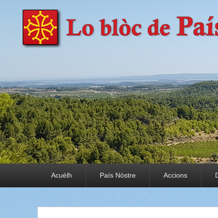
País Nòstre
Paratge e Convivència
Premier menu
Acuèlh
País Nòstre
Accions