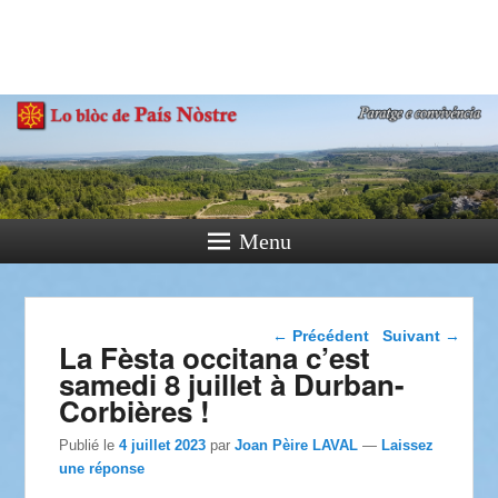
País Nòstre
Paratge e Convivència
Menu
Navigation dans les
←
Précédent
Suivant
→
La Fèsta occitana c’est
articles
samedi 8 juillet à Durban-
Corbières !
Publié le
4 juillet 2023
par
Joan Pèire LAVAL
—
Laissez
une réponse