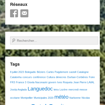
Réseaux
Recherche
Tags
8 juillet 2023
Bolegadis
Béziers
Carles Puigdemont
castell
Catalogne
Catalonha
concurs
conférence
Cultura
dimecres
Durban-Corbières
Foire
FR3
France 3
Gisela Naconaski
govern
Ives Roqueta
Jean Pierre LAVAL
Languedoc
Josèp Anglada
letra
Lozère
mercredi
messe
météo
occitane
Montpellier
Municipales 2020
Narbonne
Nicolas