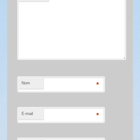
Nom
*
E-mail
*