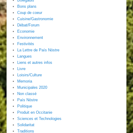
Bolegadis
Bons plans
Coup de coeur
Cuisine/Gastronomie
Débat/Forum
Economie
Environnement
Festivités
La Lettre de País Nòstre
Langues
Liens et autres infos
Livre
Loisirs/Culture
Memoria
Municipales 2020
Non classé
País Nòstre
Politique
Produit en Occitanie
Sciences et Technologies
Solidaritat
Traditions