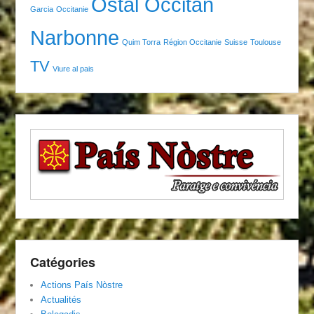
Ostal Occitan
Garcia
Occitanie
Narbonne
Quim Torra
Région Occitanie
Suisse
Toulouse
TV
Viure al pais
Catégories
Actions País Nòstre
Actualités