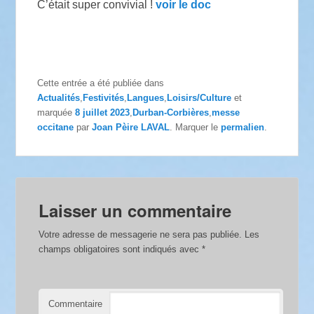
C’était super convivial !
voir le doc
Cette entrée a été publiée dans
Actualités
,
Festivités
,
Langues
,
Loisirs/Culture
et
marquée
8 juillet 2023
,
Durban-Corbières
,
messe
occitane
par
Joan Pèire LAVAL
. Marquer le
permalien
.
Laisser un commentaire
Votre adresse de messagerie ne sera pas publiée.
Les
champs obligatoires sont indiqués avec
*
Commentaire