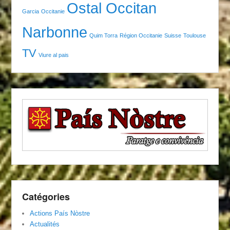
Ostal Occitan
Garcia
Occitanie
Narbonne
Quim Torra
Région Occitanie
Suisse
Toulouse
TV
Viure al pais
Catégories
Actions País Nòstre
Actualités