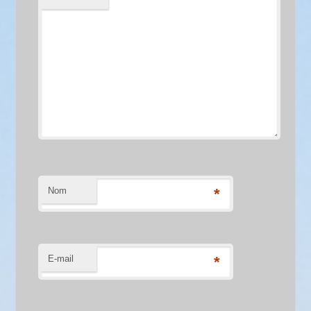
Nom
*
E-mail
*