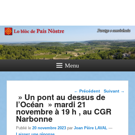
País Nòstre
Paratge e Convivència
Menu
Navigation dans les
←
Précédent
Suivant
→
» Un pont au dessus de
articles
l’Océan » mardi 21
novembre à 19 h , au CGR
Narbonne
Publié le
20 novembre 2023
par
Joan Pèire LAVAL
—
Laissez une réponse