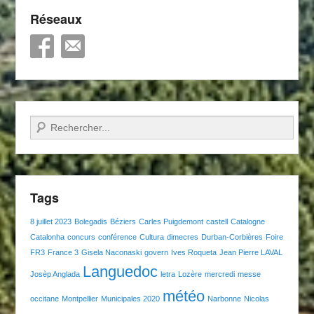
Réseaux
Recherche
Tags
8 juillet 2023
Bolegadis
Béziers
Carles Puigdemont
castell
Catalogne
Catalonha
concurs
conférence
Cultura
dimecres
Durban-Corbières
Foire
FR3
France 3
Gisela Naconaski
govern
Ives Roqueta
Jean Pierre LAVAL
Languedoc
Josèp Anglada
letra
Lozère
mercredi
messe
météo
occitane
Montpellier
Municipales 2020
Narbonne
Nicolas