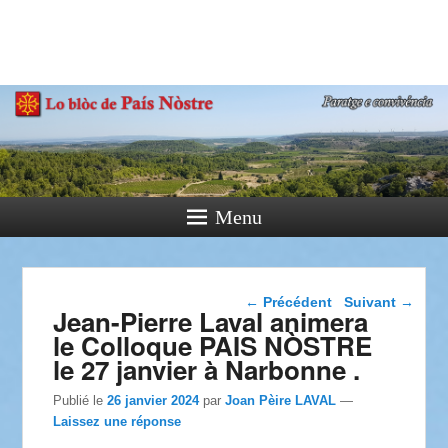
País Nòstre
Paratge e Convivència
Menu
Navigation dans les
←
Précédent
Suivant
→
Jean-Pierre Laval animera
articles
le Colloque PAIS NÒSTRE
le 27 janvier à Narbonne .
Publié le
26 janvier 2024
par
Joan Pèire LAVAL
—
Laissez une réponse