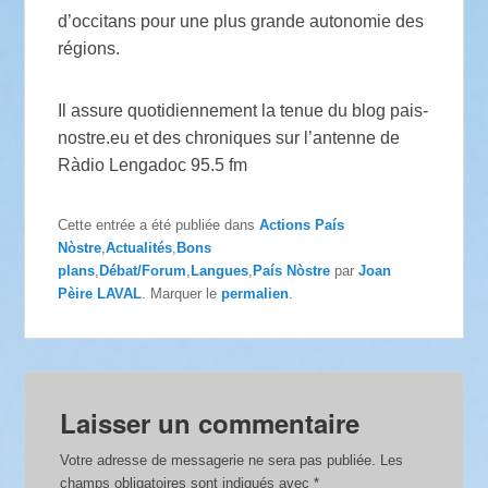
d’occitans pour une plus grande autonomie des
régions.
Il assure quotidiennement la tenue du blog pais-
nostre.eu et des chroniques sur l’antenne de
Ràdio Lengadoc 95.5 fm
Cette entrée a été publiée dans
Actions País
Nòstre
,
Actualités
,
Bons
plans
,
Débat/Forum
,
Langues
,
País Nòstre
par
Joan
Pèire LAVAL
. Marquer le
permalien
.
Laisser un commentaire
Votre adresse de messagerie ne sera pas publiée.
Les
champs obligatoires sont indiqués avec
*