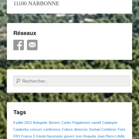
11100 NARBONNE
Réseaux
Recherche
Tags
8 juillet 2023
Bolegadis
Béziers
Carles Puigdemont
castell
Catalogne
Catalonha
concurs
conférence
Cultura
dimecres
Durban-Corbières
Foire
FR3
France 3
Gisela Naconaski
govern
Ives Roqueta
Jean Pierre LAVAL