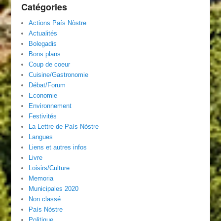
Catégories
Actions País Nòstre
Actualités
Bolegadis
Bons plans
Coup de coeur
Cuisine/Gastronomie
Débat/Forum
Economie
Environnement
Festivités
La Lettre de País Nòstre
Langues
Liens et autres infos
Livre
Loisirs/Culture
Memoria
Municipales 2020
Non classé
País Nòstre
Politique