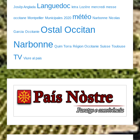
Languedoc
Josèp Anglada
letra
Lozère
mercredi
messe
météo
occitane
Montpellier
Municipales 2020
Narbonne
Nicolas
Ostal Occitan
Garcia
Occitanie
Narbonne
Quim Torra
Région Occitanie
Suisse
Toulouse
TV
Viure al pais