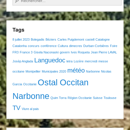
Tags
8 juillet 2023
Bolegadis
Béziers
Carles Puigdemont
castell
Catalogne
Catalonha
concurs
conférence
Cultura
dimecres
Durban-Corbières
Foire
FR3
France 3
Gisela Naconaski
govern
Ives Roqueta
Jean Pierre LAVAL
Languedoc
Josèp Anglada
letra
Lozère
mercredi
messe
météo
occitane
Montpellier
Municipales 2020
Narbonne
Nicolas
Ostal Occitan
Garcia
Occitanie
Narbonne
Quim Torra
Région Occitanie
Suisse
Toulouse
TV
Viure al pais