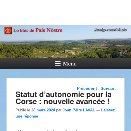
País Nòstre
Paratge e Convivència
Menu
Navigation dans les
←
Précédent
Suivant
→
Statut d’autonomie pour la
articles
Corse : nouvelle avancée !
Publié le
28 mars 2024
par
Joan Pèire LAVAL
—
Laissez
une réponse