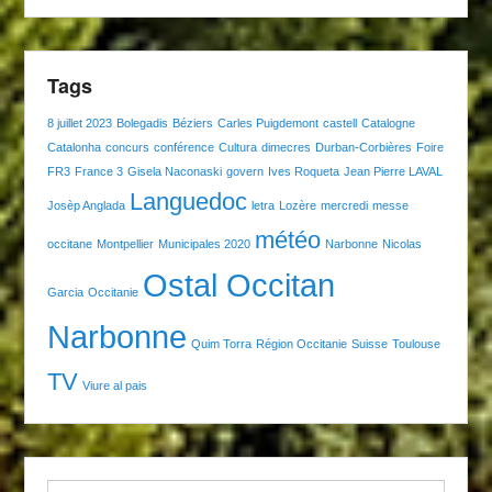
Tags
8 juillet 2023
Bolegadis
Béziers
Carles Puigdemont
castell
Catalogne
Catalonha
concurs
conférence
Cultura
dimecres
Durban-Corbières
Foire
FR3
France 3
Gisela Naconaski
govern
Ives Roqueta
Jean Pierre LAVAL
Languedoc
Josèp Anglada
letra
Lozère
mercredi
messe
météo
occitane
Montpellier
Municipales 2020
Narbonne
Nicolas
Ostal Occitan
Garcia
Occitanie
Narbonne
Quim Torra
Région Occitanie
Suisse
Toulouse
TV
Viure al pais