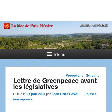
País Nòstre
Paratge e Convivència
Menu
Navigation dans les
←
Précédent
Suivant
→
Lettre de Greenpeace avant
articles
les législatives
Publié le
21 juin 2024
par
Joan Pèire LAVAL
—
Laissez
une réponse