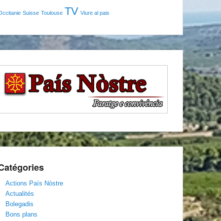
TV
Occitanie
Suisse
Toulouse
Viure al pais
Catégories
Actions País Nòstre
Actualités
Bolegadis
Bons plans