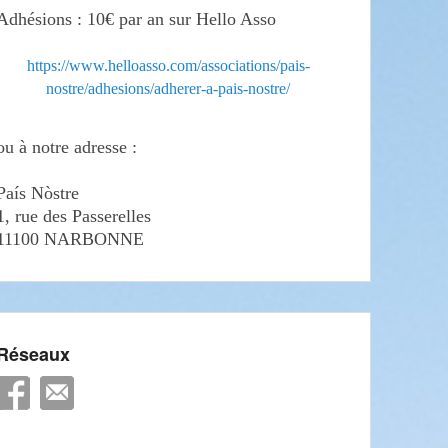
Adhésions : 10€ par an sur Hello Asso
https://www.helloasso.com/associations/pais-
nostre/adhesions/adherer-a-pais-nostre/
ou à notre adresse :
País Nòstre
1, rue des Passerelles
11100 NARBONNE
Réseaux