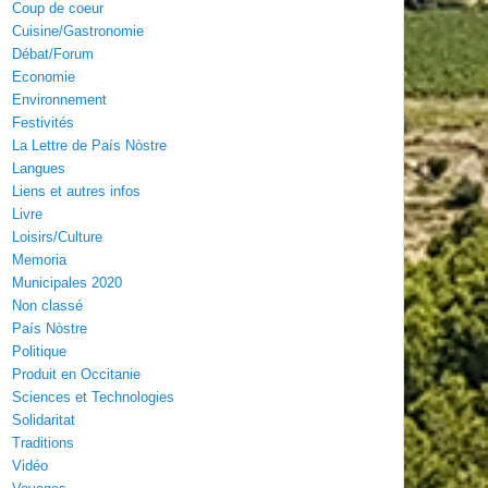
Coup de coeur
Cuisine/Gastronomie
Débat/Forum
Economie
Environnement
Festivités
La Lettre de País Nòstre
Langues
Liens et autres infos
Livre
Loisirs/Culture
Memoria
Municipales 2020
Non classé
País Nòstre
Politique
Produit en Occitanie
Sciences et Technologies
Solidaritat
Traditions
Vidéo