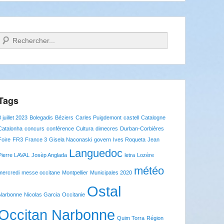
Recherche
Tags
8 juillet 2023
Bolegadis
Béziers
Carles Puigdemont
castell
Catalogne
Catalonha
concurs
conférence
Cultura
dimecres
Durban-Corbières
Foire
FR3
France 3
Gisela Naconaski
govern
Ives Roqueta
Jean
Languedoc
Pierre LAVAL
Josèp Anglada
letra
Lozère
météo
mercredi
messe occitane
Montpellier
Municipales 2020
Ostal
Narbonne
Nicolas Garcia
Occitanie
Occitan Narbonne
Quim Torra
Région