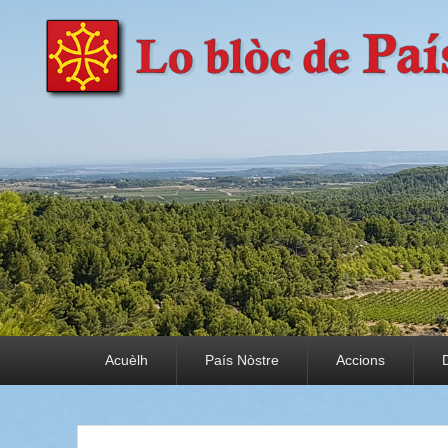
País Nòstre
Paratge e Convivència
Premier menu
Acuèlh
País Nòstre
Accions