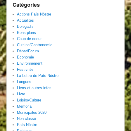
Catégories
Actions País Nòstre
Actualités
Bolegadis
Bons plans
Coup de coeur
Cuisine/Gastronomie
Débat/Forum
Economie
Environnement
Festivités
La Lettre de País Nòstre
Langues
Liens et autres infos
Livre
Loisirs/Culture
Memoria
Municipales 2020
Non classé
País Nòstre
Politique