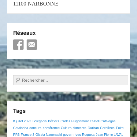
11100 NARBONNE
Réseaux
Recherche
Tags
8 juillet 2023
Bolegadis
Béziers
Carles Puigdemont
castell
Catalogne
Catalonha
concurs
conférence
Cultura
dimecres
Durban-Corbières
Foire
FR3
France 3
Gisela Naconaski
govern
Ives Roqueta
Jean Pierre LAVAL