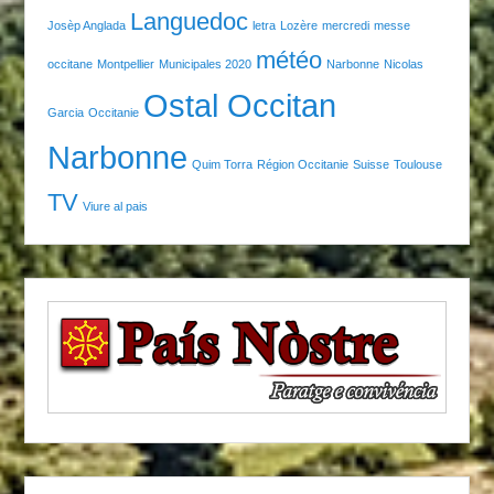
Languedoc
Josèp Anglada
letra
Lozère
mercredi
messe
météo
occitane
Montpellier
Municipales 2020
Narbonne
Nicolas
Ostal Occitan
Garcia
Occitanie
Narbonne
Quim Torra
Région Occitanie
Suisse
Toulouse
TV
Viure al pais