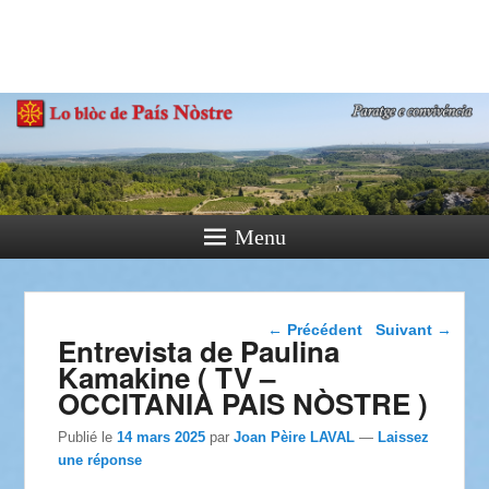
País Nòstre
Paratge e Convivència
Menu
Navigation dans les
←
Précédent
Suivant
→
Entrevista de Paulina
articles
Kamakine ( TV –
OCCITANIA PAIS NÒSTRE )
Publié le
14 mars 2025
par
Joan Pèire LAVAL
—
Laissez
une réponse