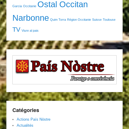
Ostal Occitan
Garcia
Occitanie
Narbonne
Quim Torra
Région Occitanie
Suisse
Toulouse
TV
Viure al pais
Catégories
Actions País Nòstre
Actualités