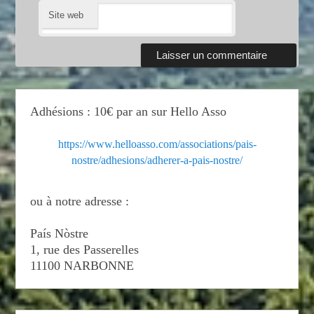
Site web
Adhésions : 10€ par an sur Hello Asso
https://www.helloasso.com/associations/pais-
nostre/adhesions/adherer-a-pais-nostre/
ou à notre adresse :
País Nòstre
1, rue des Passerelles
11100 NARBONNE