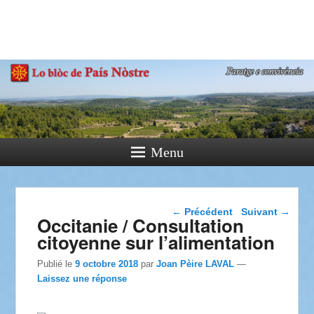
País Nòstre
Paratge e Convivència
Menu
Navigation dans les
←
Précédent
Suivant
→
Occitanie / Consultation
articles
citoyenne sur l’alimentation
Publié le
9 octobre 2018
par
Joan Pèire LAVAL
—
Laissez une réponse