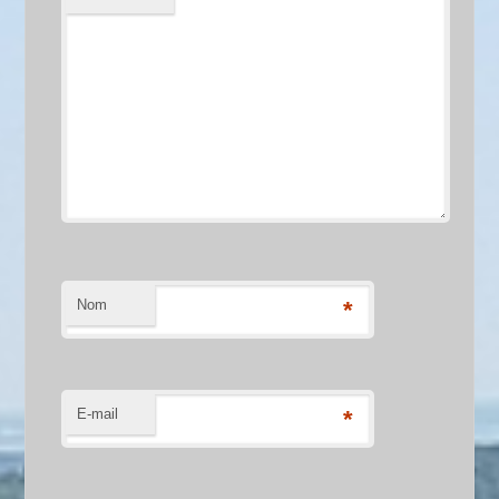
Nom
*
E-mail
*