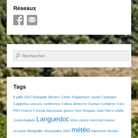
Réseaux
Recherche
Tags
8 juillet 2023
Bolegadis
Béziers
Carles Puigdemont
castell
Catalogne
Catalonha
concurs
conférence
Cultura
dimecres
Durban-Corbières
Foire
FR3
France 3
Gisela Naconaski
govern
Ives Roqueta
Jean Pierre LAVAL
Languedoc
Josèp Anglada
letra
Lozère
mercredi
messe
météo
occitane
Montpellier
Municipales 2020
Narbonne
Nicolas