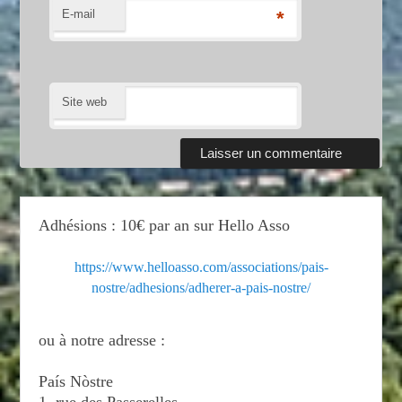
E-mail
*
Site web
Adhésions : 10€ par an sur Hello Asso
https://www.helloasso.com/associations/pais-
nostre/adhesions/adherer-a-pais-nostre/
ou à notre adresse :
País Nòstre
1, rue des Passerelles