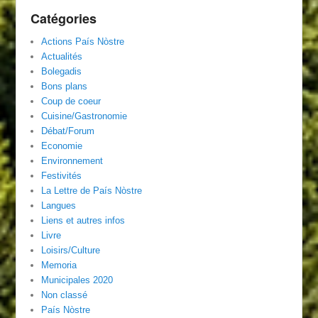
Catégories
Actions País Nòstre
Actualités
Bolegadis
Bons plans
Coup de coeur
Cuisine/Gastronomie
Débat/Forum
Economie
Environnement
Festivités
La Lettre de País Nòstre
Langues
Liens et autres infos
Livre
Loisirs/Culture
Memoria
Municipales 2020
Non classé
País Nòstre