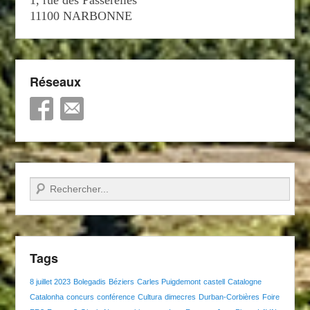
11100 NARBONNE
Réseaux
Recherche
Tags
8 juillet 2023
Bolegadis
Béziers
Carles Puigdemont
castell
Catalogne
Catalonha
concurs
conférence
Cultura
dimecres
Durban-Corbières
Foire