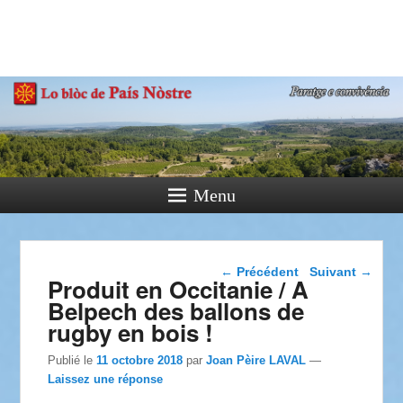
País Nòstre
Paratge e Convivència
Menu
Navigation dans les
←
Précédent
Suivant
→
Produit en Occitanie / A
articles
Belpech des ballons de
rugby en bois !
Publié le
11 octobre 2018
par
Joan Pèire LAVAL
—
Laissez une réponse