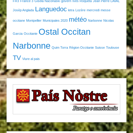
FR3
France 3
Gisela Naconaski
govern
Ives Roqueta
Jean Pierre LAVAL
Languedoc
Josèp Anglada
letra
Lozère
mercredi
messe
météo
occitane
Montpellier
Municipales 2020
Narbonne
Nicolas
Ostal Occitan
Garcia
Occitanie
Narbonne
Quim Torra
Région Occitanie
Suisse
Toulouse
TV
Viure al pais