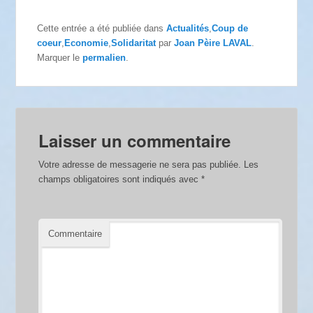
Cette entrée a été publiée dans
Actualités
,
Coup de
coeur
,
Economie
,
Solidaritat
par
Joan Pèire LAVAL
.
Marquer le
permalien
.
Laisser un commentaire
Votre adresse de messagerie ne sera pas publiée.
Les
champs obligatoires sont indiqués avec
*
Commentaire