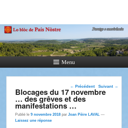
País Nòstre
Paratge e Convivència
Menu
Navigation dans les
←
Précédent
Suivant
→
Blocages du 17 novembre
articles
… des grêves et des
manifestations …
Publié le
9 novembre 2018
par
Joan Pèire LAVAL
—
Laissez une réponse