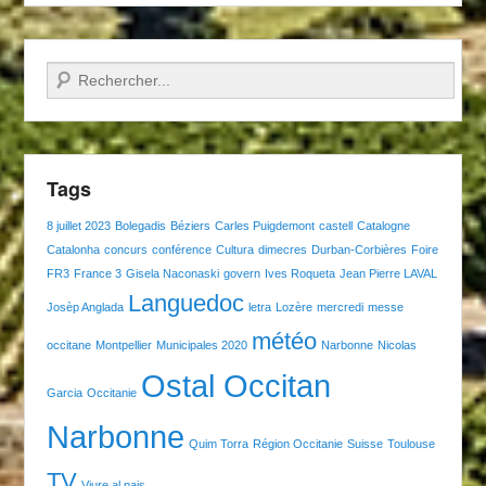
Recherche
Tags
8 juillet 2023
Bolegadis
Béziers
Carles Puigdemont
castell
Catalogne
Catalonha
concurs
conférence
Cultura
dimecres
Durban-Corbières
Foire
FR3
France 3
Gisela Naconaski
govern
Ives Roqueta
Jean Pierre LAVAL
Languedoc
Josèp Anglada
letra
Lozère
mercredi
messe
météo
occitane
Montpellier
Municipales 2020
Narbonne
Nicolas
Ostal Occitan
Garcia
Occitanie
Narbonne
Quim Torra
Région Occitanie
Suisse
Toulouse
TV
Viure al pais