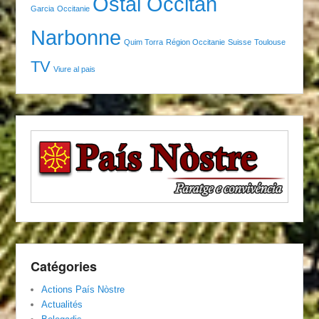
Ostal Occitan
Garcia
Occitanie
Narbonne
Quim Torra
Région Occitanie
Suisse
Toulouse
TV
Viure al pais
Catégories
Actions País Nòstre
Actualités