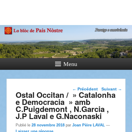
País Nòstre
Paratge e Convivència
Menu
Navigation dans les
←
Précédent
Suivant
→
Ostal Occitan / » Catalonha
articles
e Democracia » amb
C.Puigdemont , N.Garcia ,
J.P Laval e G.Naconaski
Publié le
28 novembre 2018
par
Joan Pèire LAVAL
—
Laissez une réponse