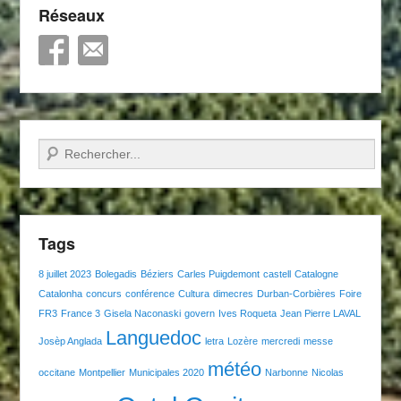
Réseaux
Recherche
Tags
8 juillet 2023
Bolegadis
Béziers
Carles Puigdemont
castell
Catalogne
Catalonha
concurs
conférence
Cultura
dimecres
Durban-Corbières
Foire
FR3
France 3
Gisela Naconaski
govern
Ives Roqueta
Jean Pierre LAVAL
Languedoc
Josèp Anglada
letra
Lozère
mercredi
messe
météo
occitane
Montpellier
Municipales 2020
Narbonne
Nicolas