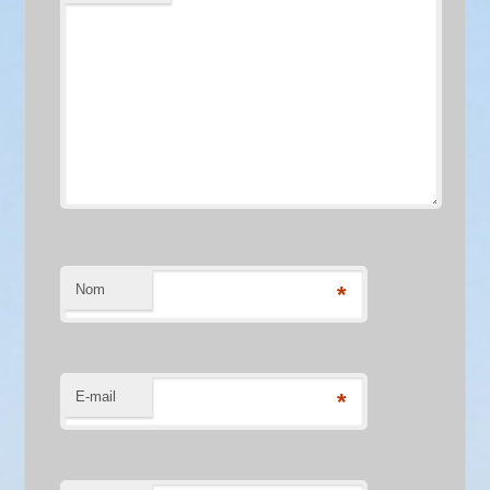
Nom
*
E-mail
*