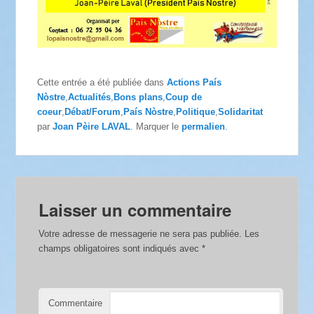
Cette entrée a été publiée dans
Actions País
Nòstre
,
Actualités
,
Bons plans
,
Coup de
coeur
,
Débat/Forum
,
País Nòstre
,
Politique
,
Solidaritat
par
Joan Pèire LAVAL
. Marquer le
permalien
.
Laisser un commentaire
Votre adresse de messagerie ne sera pas publiée.
Les
champs obligatoires sont indiqués avec
*
Commentaire