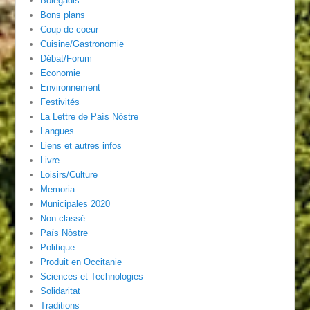
Bolegadis
Bons plans
Coup de coeur
Cuisine/Gastronomie
Débat/Forum
Economie
Environnement
Festivités
La Lettre de País Nòstre
Langues
Liens et autres infos
Livre
Loisirs/Culture
Memoria
Municipales 2020
Non classé
País Nòstre
Politique
Produit en Occitanie
Sciences et Technologies
Solidaritat
Traditions