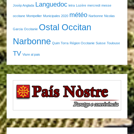
Languedoc
Josèp Anglada
letra
Lozère
mercredi
messe
météo
occitane
Montpellier
Municipales 2020
Narbonne
Nicolas
Ostal Occitan
Garcia
Occitanie
Narbonne
Quim Torra
Région Occitanie
Suisse
Toulouse
TV
Viure al pais