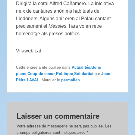
Dirigirà la coral Alfred Cañamero. La iniciativa
neix de cantaires anònims habituals de
Lledoners. Alguns ahir eren al Palau cantant
precisament el
Messies
. I ara volen retre
homenatge als presos polítics.
Vilaweb.cat
Cette entrée a été publiée dans
Actualités
,
Bons
plans
,
Coup de coeur
,
Politique
,
Solidaritat
par
Joan
Pèire LAVAL
. Marquer le
permalien
.
Laisser un commentaire
Votre adresse de messagerie ne sera pas publiée.
Les
champs obligatoires sont indiqués avec
*