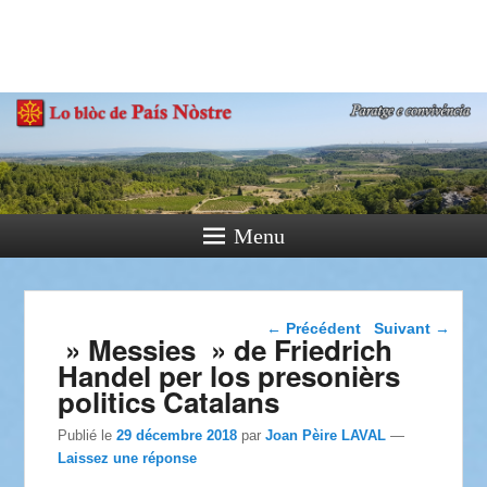
País Nòstre
Paratge e Convivència
Menu
Navigation dans les
←
Précédent
Suivant
→
» Messies » de Friedrich
articles
Handel per los presonièrs
politics Catalans
Publié le
29 décembre 2018
par
Joan Pèire LAVAL
—
Laissez une réponse