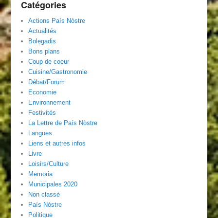
Catégories
Actions País Nòstre
Actualités
Bolegadis
Bons plans
Coup de coeur
Cuisine/Gastronomie
Débat/Forum
Economie
Environnement
Festivités
La Lettre de País Nòstre
Langues
Liens et autres infos
Livre
Loisirs/Culture
Memoria
Municipales 2020
Non classé
País Nòstre
Politique