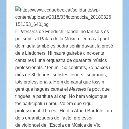
El
Messies
de Friedrich Händel no tan sols es
pot sentir al Palau de la Música. Demà al punt
de migdia també es podrà sentir davant la presó
dels Lledoners. Hi haurà gairebé cinc-cents
cantaires i una orquestra de quaranta músics
professionals. ‘Tenim 150 contralts, 75 baixos i
més de 80 tenors; solistes, tenors i sopranos,
tots professionals. Hem demanat que fossin
gent que hagués cantat el
Messies
fa poc, que
tingués la partitura al cap. No hem volgut que
fos participatiu i prou. Volem que sigui
professional. I ho és.’ Ho diu Albert Bardolet, un
dels organitzadors de l’acte, professor
de violoncel de l’Escola de Música de Vic.