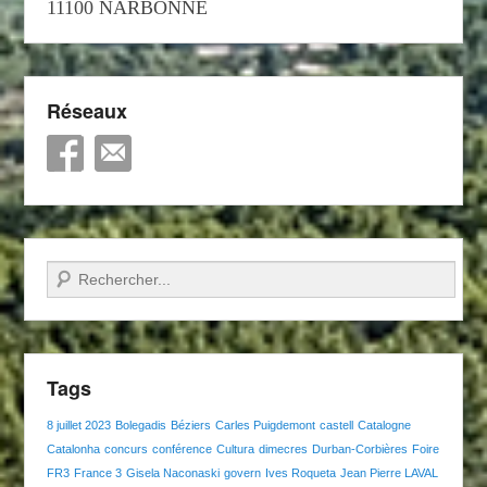
11100 NARBONNE
Réseaux
Recherche
Tags
8 juillet 2023
Bolegadis
Béziers
Carles Puigdemont
castell
Catalogne
Catalonha
concurs
conférence
Cultura
dimecres
Durban-Corbières
Foire
FR3
France 3
Gisela Naconaski
govern
Ives Roqueta
Jean Pierre LAVAL