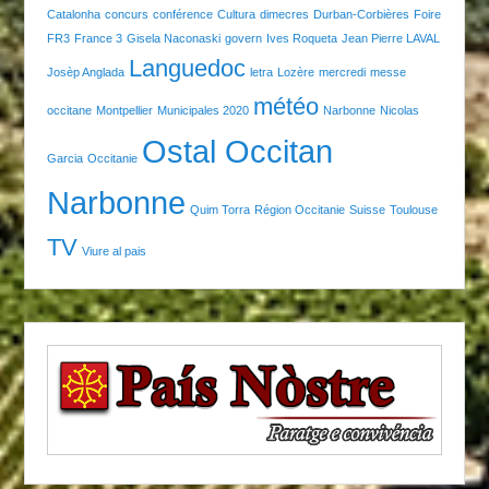
Catalonha
concurs
conférence
Cultura
dimecres
Durban-Corbières
Foire
FR3
France 3
Gisela Naconaski
govern
Ives Roqueta
Jean Pierre LAVAL
Languedoc
Josèp Anglada
letra
Lozère
mercredi
messe
météo
occitane
Montpellier
Municipales 2020
Narbonne
Nicolas
Ostal Occitan
Garcia
Occitanie
Narbonne
Quim Torra
Région Occitanie
Suisse
Toulouse
TV
Viure al pais