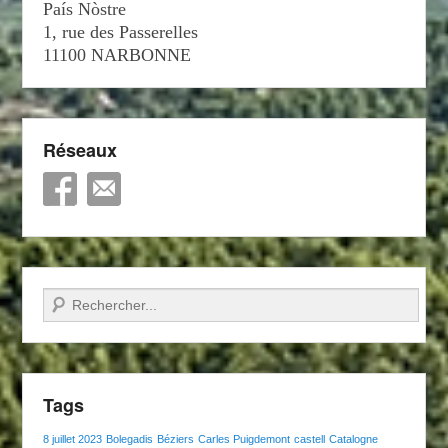
País Nòstre
1, rue des Passerelles
11100 NARBONNE
Réseaux
Recherche
Tags
8 juillet 2023
Bolegadis
Béziers
Carles Puigdemont
castell
Catalogne