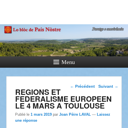
País Nòstre
Paratge e Convivència
Menu
Navigation dans les
←
Précédent
Suivant
→
REGIONS ET
articles
FEDERALISME EUROPEEN
LE 4 MARS A TOULOUSE
Publié le
1 mars 2019
par
Joan Pèire LAVAL
—
Laissez
une réponse