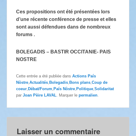
Ces propositions ont été présentées lors
d’une récente conférence de presse et elles
sont aussi défendues dans de nombreux
forums .
BOLEGADIS – BASTIR OCCITANIE- PAIS
NOSTRE
Cette entrée a été publiée dans
Actions País
Nòstre
,
Actualités
,
Bolegadis
,
Bons plans
,
Coup de
coeur
,
Débat/Forum
,
País Nòstre
,
Politique
,
Solidaritat
par
Joan Pèire LAVAL
. Marquer le
permalien
.
Laisser un commentaire