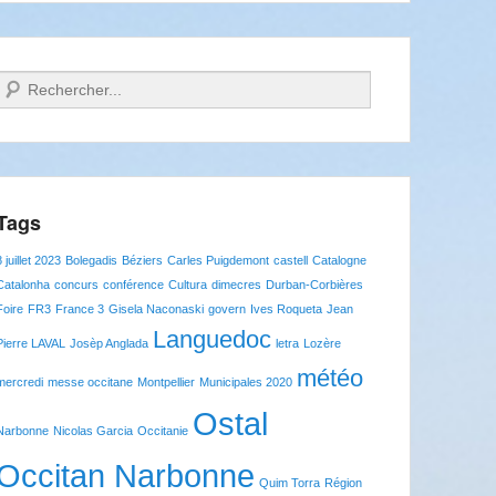
Recherche
Tags
8 juillet 2023
Bolegadis
Béziers
Carles Puigdemont
castell
Catalogne
Catalonha
concurs
conférence
Cultura
dimecres
Durban-Corbières
Foire
FR3
France 3
Gisela Naconaski
govern
Ives Roqueta
Jean
Languedoc
Pierre LAVAL
Josèp Anglada
letra
Lozère
météo
mercredi
messe occitane
Montpellier
Municipales 2020
Ostal
Narbonne
Nicolas Garcia
Occitanie
Occitan Narbonne
Quim Torra
Région