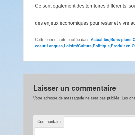
Ce sont également des territoires différents, 
des enjeux économiques pour rester et vivre au
Cette entrée a été publiée dans
Actualités
,
Bons plans
,
C
coeur
,
Langues
,
Loisirs/Culture
,
Politique
,
Produit en O
Laisser un commentaire
Votre adresse de messagerie ne sera pas publiée.
Les cha
Commentaire