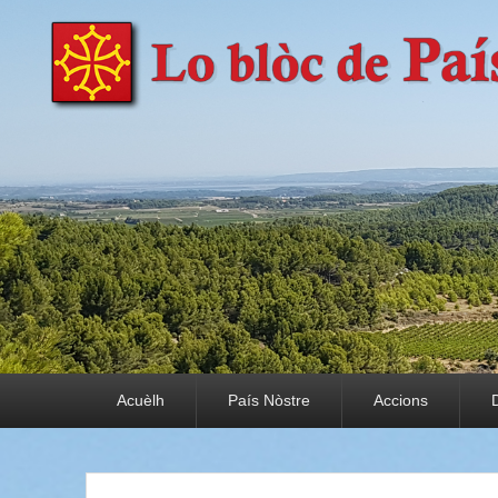
País Nòstre
Paratge e Convivència
Premier menu
Acuèlh
País Nòstre
Accions