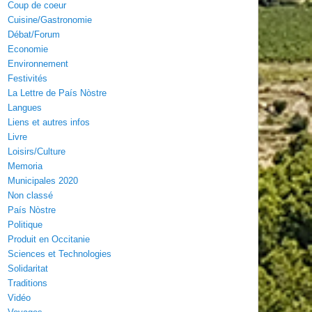
Coup de coeur
Cuisine/Gastronomie
Débat/Forum
Economie
Environnement
Festivités
La Lettre de País Nòstre
Langues
Liens et autres infos
Livre
Loisirs/Culture
Memoria
Municipales 2020
Non classé
País Nòstre
Politique
Produit en Occitanie
Sciences et Technologies
Solidaritat
Traditions
Vidéo