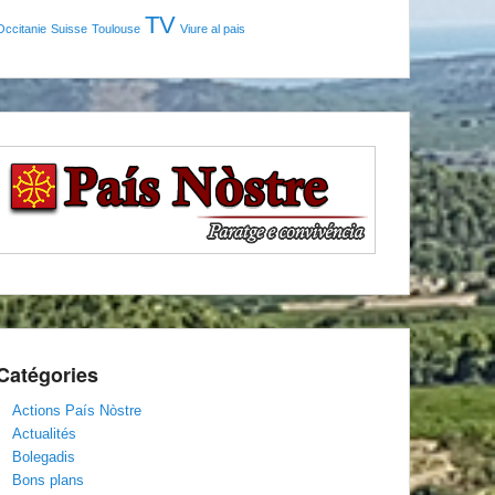
TV
Occitanie
Suisse
Toulouse
Viure al pais
Catégories
Actions País Nòstre
Actualités
Bolegadis
Bons plans