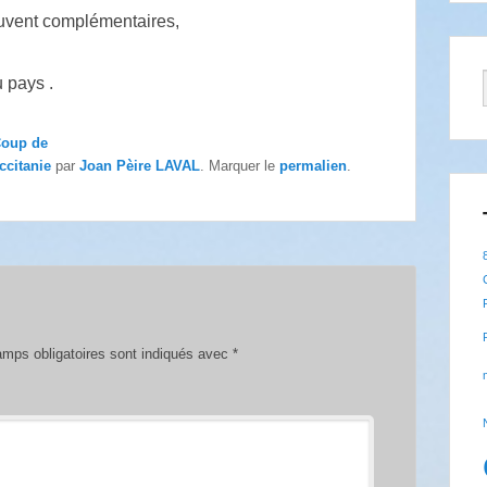
souvent complémentaires,
 pays .
oup de
ccitanie
par
Joan Pèire LAVAL
. Marquer le
permalien
.
mps obligatoires sont indiqués avec
*