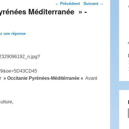
Navigation dans les
←
Précédent
Suivant
→
articles
Pyrénées Méditerranée » -
ez une réponse
ur » Occitanie Pyrénées-Méditérranée «
Avant
ulture,