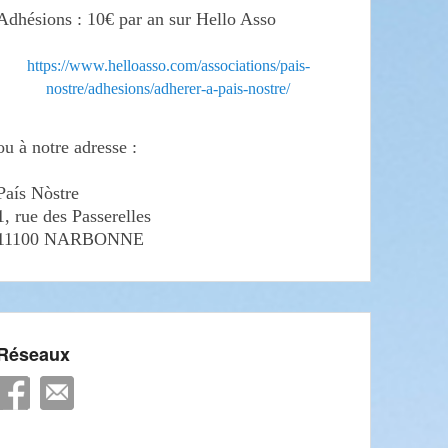
Adhésions : 10€ par an sur Hello Asso
https://www.helloasso.com/associations/pais-
nostre/adhesions/adherer-a-pais-nostre/
ou à notre adresse :
País Nòstre
1, rue des Passerelles
11100 NARBONNE
Réseaux