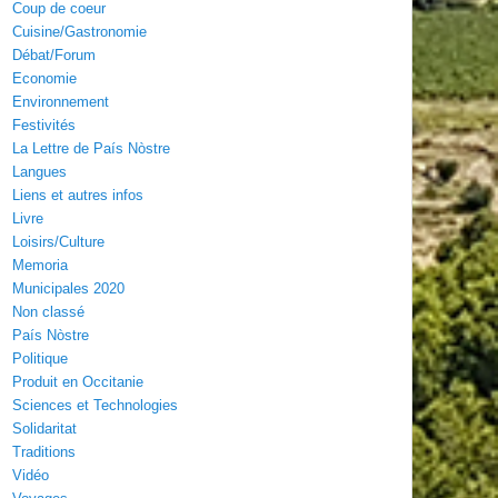
Coup de coeur
Cuisine/Gastronomie
Débat/Forum
Economie
Environnement
Festivités
La Lettre de País Nòstre
Langues
Liens et autres infos
Livre
Loisirs/Culture
Memoria
Municipales 2020
Non classé
País Nòstre
Politique
Produit en Occitanie
Sciences et Technologies
Solidaritat
Traditions
Vidéo