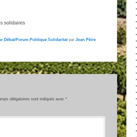
s solidaires
ur
,
Débat/Forum
,
Politique
,
Solidaritat
par
Joan Pèire
mps obligatoires sont indiqués avec
*