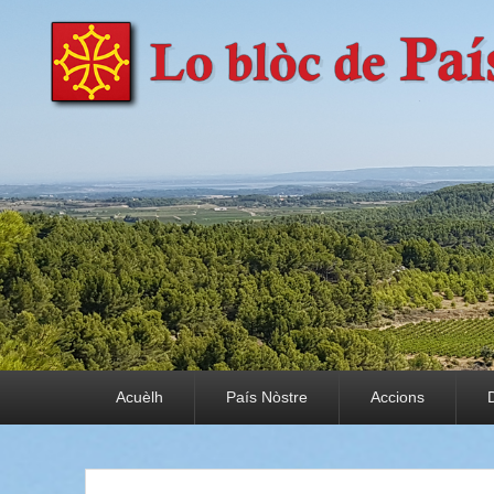
País Nòstre
Paratge e Convivència
Premier menu
Acuèlh
País Nòstre
Accions