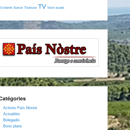
TV
Occitanie
Suisse
Toulouse
Viure al pais
Catégories
Actions País Nòstre
Actualités
Bolegadis
Bons plans