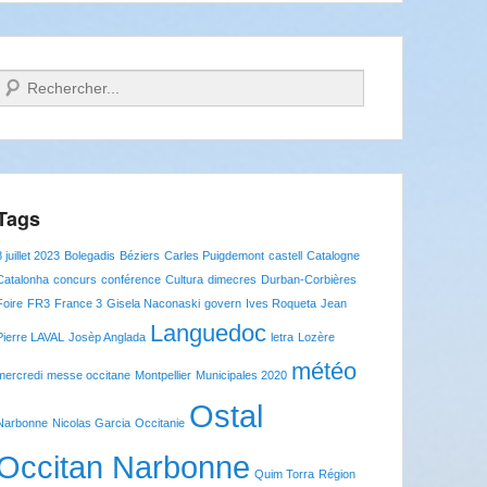
Recherche
Tags
8 juillet 2023
Bolegadis
Béziers
Carles Puigdemont
castell
Catalogne
Catalonha
concurs
conférence
Cultura
dimecres
Durban-Corbières
Foire
FR3
France 3
Gisela Naconaski
govern
Ives Roqueta
Jean
Languedoc
Pierre LAVAL
Josèp Anglada
letra
Lozère
météo
mercredi
messe occitane
Montpellier
Municipales 2020
Ostal
Narbonne
Nicolas Garcia
Occitanie
Occitan Narbonne
Quim Torra
Région