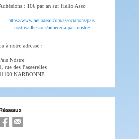
Adhésions : 10€ par an sur Hello Asso
https://www.helloasso.com/associations/pais-
nostre/adhesions/adherer-a-pais-nostre/
ou à notre adresse :
País Nòstre
1, rue des Passerelles
11100 NARBONNE
Réseaux