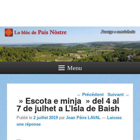
País Nòstre
Paratge e Convivència
Menu
Navigation dans les
←
Précédent
Suivant
→
» Escota e minja » del 4 al
articles
7 de julhet a L’Isla de Baish
Publié le
2 juillet 2019
par
Joan Pèire LAVAL
—
Laissez
une réponse