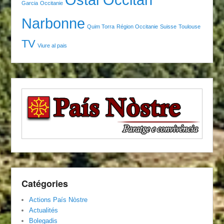
Garcia
Occitanie
Narbonne
Quim Torra
Région Occitanie
Suisse
Toulouse
TV
Viure al pais
Catégories
Actions País Nòstre
Actualités
Bolegadis