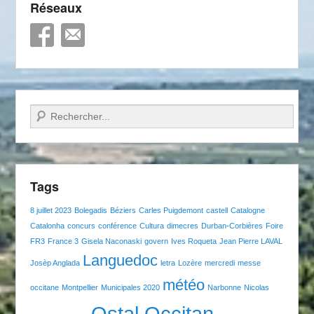
Réseaux
Recherche
Tags
8 juillet 2023
Bolegadis
Béziers
Carles Puigdemont
castell
Catalogne
Catalonha
concurs
conférence
Cultura
dimecres
Durban-Corbières
Foire
FR3
France 3
Gisela Naconaski
govern
Ives Roqueta
Jean Pierre LAVAL
Languedoc
Josèp Anglada
letra
Lozère
mercredi
messe
météo
occitane
Montpellier
Municipales 2020
Narbonne
Nicolas
Ostal Occitan