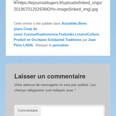
Cette entrée a été publiée dans
Actualités
,
Bons
plans
,
Coup de
coeur
,
Cuisine/Gastronomie
,
Festivités
,
Loisirs/Culture
,
Produit en Occitanie
,
Solidaritat
,
Traditions
par
Joan
Pèire LAVAL
. Marquer le
permalien
.
Laisser un commentaire
Votre adresse de messagerie ne sera pas publiée.
Les
champs obligatoires sont indiqués avec
*
Commentaire