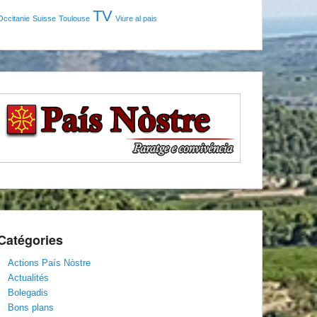
TV
Occitanie
Suisse
Toulouse
Viure al pais
Catégories
Actions País Nòstre
Actualités
Bolegadis
Bons plans