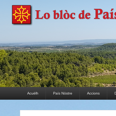
País Nòstre
Paratge e Convivència
Premier menu
Acuèlh
País Nòstre
Accions