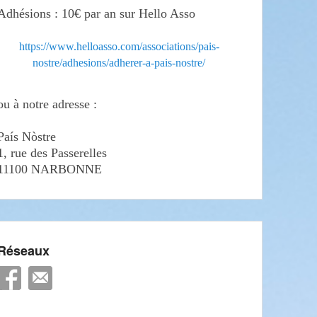
Adhésions : 10€ par an sur Hello Asso
https://www.helloasso.com/associations/pais-
nostre/adhesions/adherer-a-pais-nostre/
ou à notre adresse :
País Nòstre
1, rue des Passerelles
11100 NARBONNE
Réseaux