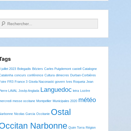
Recherche
Tags
8 juillet 2023
Bolegadis
Béziers
Carles Puigdemont
castell
Catalogne
Catalonha
concurs
conférence
Cultura
dimecres
Durban-Corbières
Foire
FR3
France 3
Gisela Naconaski
govern
Ives Roqueta
Jean
Languedoc
Pierre LAVAL
Josèp Anglada
letra
Lozère
météo
mercredi
messe occitane
Montpellier
Municipales 2020
Ostal
Narbonne
Nicolas Garcia
Occitanie
Occitan Narbonne
Quim Torra
Région