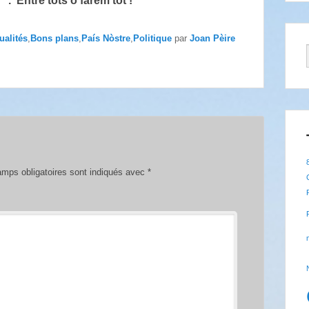
Entre tots o farèm tot !
ualités
,
Bons plans
,
País Nòstre
,
Politique
par
Joan Pèire
mps obligatoires sont indiqués avec
*