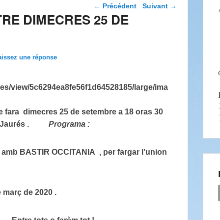
Navigation dans les
←
Précédent
Suivant
→
articles
RE DIMECRES 25 DE
aissez une réponse
fara dimecres 25 de setembre a 18 oras 30
Joan Jaurés .
Programa :
amb BASTIR OCCITANIA , per fargar l’union
 març de 2020 .