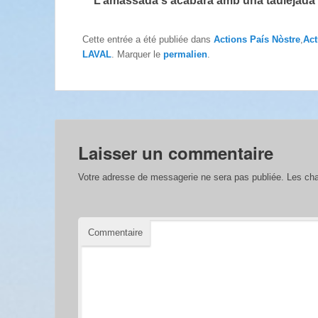
L’amassada s’acabarà amb una taulejada . 
Cette entrée a été publiée dans
Actions País Nòstre
,
Act
LAVAL
. Marquer le
permalien
.
Laisser un commentaire
Votre adresse de messagerie ne sera pas publiée.
Les cha
Commentaire