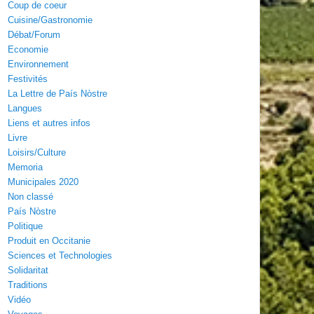
Coup de coeur
Cuisine/Gastronomie
Débat/Forum
Economie
Environnement
Festivités
La Lettre de País Nòstre
Langues
Liens et autres infos
Livre
Loisirs/Culture
Memoria
Municipales 2020
Non classé
País Nòstre
Politique
Produit en Occitanie
Sciences et Technologies
Solidaritat
Traditions
Vidéo