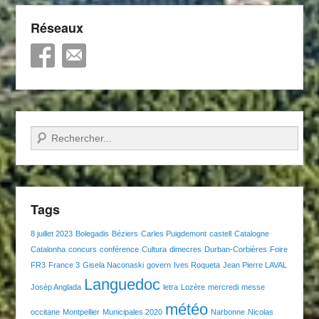
Réseaux
Recherche
Tags
8 juillet 2023
Bolegadis
Béziers
Carles Puigdemont
castell
Catalogne
Catalonha
concurs
conférence
Cultura
dimecres
Durban-Corbières
Foire
FR3
France 3
Gisela Naconaski
govern
Ives Roqueta
Jean Pierre LAVAL
Languedoc
Josèp Anglada
letra
Lozère
mercredi
messe
météo
occitane
Montpellier
Municipales 2020
Narbonne
Nicolas