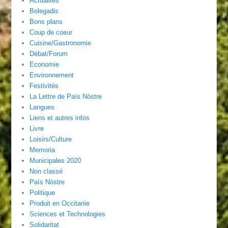
Actualités
Bolegadis
Bons plans
Coup de coeur
Cuisine/Gastronomie
Débat/Forum
Economie
Environnement
Festivités
La Lettre de País Nòstre
Langues
Liens et autres infos
Livre
Loisirs/Culture
Memoria
Municipales 2020
Non classé
País Nòstre
Politique
Produit en Occitanie
Sciences et Technologies
Solidaritat