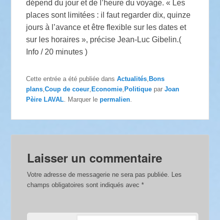
dépend du jour et de l’heure du voyage. « Les
places sont limitées : il faut regarder dix, quinze
jours à l’avance et être flexible sur les dates et
sur les horaires », précise Jean-Luc Gibelin.(
Info / 20 minutes )
Cette entrée a été publiée dans
Actualités
,
Bons
plans
,
Coup de coeur
,
Economie
,
Politique
par
Joan
Pèire LAVAL
. Marquer le
permalien
.
Laisser un commentaire
Votre adresse de messagerie ne sera pas publiée.
Les
champs obligatoires sont indiqués avec
*