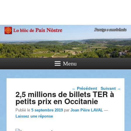
País Nòstre
Paratge e Convivència
Menu
Navigation dans les
←
Précédent
Suivant
→
2,5 millions de billets TER à
articles
petits prix en Occitanie
Publié le
5 septembre 2019
par
Joan Pèire LAVAL
—
Laissez une réponse