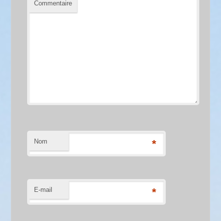
Commentaire
Nom
*
E-mail
*