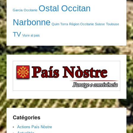
Ostal Occitan
Garcia
Occitanie
Narbonne
Quim Torra
Région Occitanie
Suisse
Toulouse
TV
Viure al pais
Catégories
Actions País Nòstre