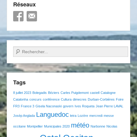
Réseaux
Recherche
Tags
8 juillet 2023
Bolegadis
Béziers
Carles Puigdemont
castell
Catalogne
Catalonha
concurs
conférence
Cultura
dimecres
Durban-Corbières
Foire
FR3
France 3
Gisela Naconaski
govern
Ives Roqueta
Jean Pierre LAVAL
Languedoc
Josèp Anglada
letra
Lozère
mercredi
messe
météo
occitane
Montpellier
Municipales 2020
Narbonne
Nicolas