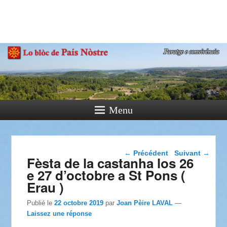
País Nòstre
Paratge e Convivència
Menu
Navigation dans les
←
Précédent
Suivant
→
Fèsta de la castanha los 26
articles
e 27 d’octobre a St Pons (
Erau )
Publié le
22 octobre 2019
par
Joan Pèire LAVAL
—
Laissez une réponse