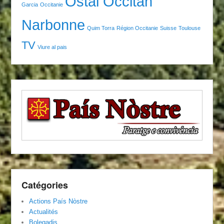
Ostal Occitan
Garcia
Occitanie
Narbonne
Quim Torra
Région Occitanie
Suisse
Toulouse
TV
Viure al pais
Catégories
Actions País Nòstre
Actualités
Bolegadis