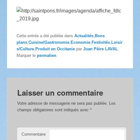
Cette entrée a été publiée dans
Actualités
,
Bons
plans
,
Cuisine/Gastronomie
,
Economie
,
Festivités
,
Loisir
s/Culture
,
Produit en Occitanie
par
Joan Pèire LAVAL
.
Marquer le
permalien
.
Laisser un commentaire
Votre adresse de messagerie ne sera pas publiée.
Les
champs obligatoires sont indiqués avec
*
Commentaire