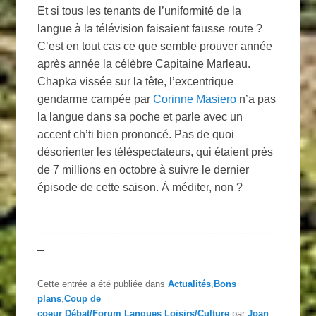
Et si tous les tenants de l’uniformité de la
langue à la télévision faisaient fausse route ?
C’est en tout cas ce que semble prouver année
après année la célèbre Capitaine Marleau.
Chapka vissée sur la tête, l’excentrique
gendarme campée par
Corinne Masiero
n’a pas
la langue dans sa poche et parle avec un
accent ch’ti bien prononcé. Pas de quoi
désorienter les téléspectateurs, qui étaient près
de 7 millions en octobre à suivre le dernier
épisode de cette saison. À méditer, non ?
_____________________________________
_
Cette entrée a été publiée dans
Actualités
,
Bons
plans
,
Coup de
coeur
,
Débat/Forum
,
Langues
,
Loisirs/Culture
par
Joan