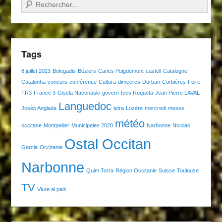
Recherche
Tags
8 juillet 2023
Bolegadis
Béziers
Carles Puigdemont
castell
Catalogne
Catalonha
concurs
conférence
Cultura
dimecres
Durban-Corbières
Foire
FR3
France 3
Gisela Naconaski
govern
Ives Roqueta
Jean Pierre LAVAL
Languedoc
Josèp Anglada
letra
Lozère
mercredi
messe
météo
occitane
Montpellier
Municipales 2020
Narbonne
Nicolas
Ostal Occitan
Garcia
Occitanie
Narbonne
Quim Torra
Région Occitanie
Suisse
Toulouse
TV
Viure al pais