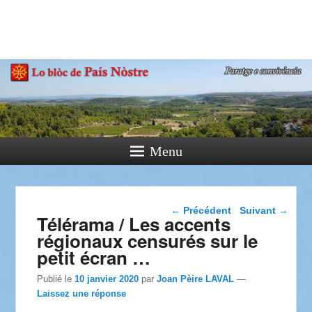
País Nòstre
Paratge e Convivència
Menu
Navigation dans les
←
Précédent
Suivant
→
Télérama / Les accents
articles
régionaux censurés sur le
petit écran …
Publié le
10 janvier 2020
par
Joan Pèire LAVAL
—
Laissez une réponse