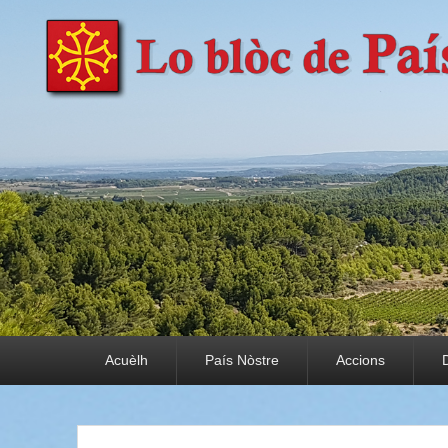
País Nòstre
Paratge e Convivència
Premier menu
Acuèlh
País Nòstre
Accions