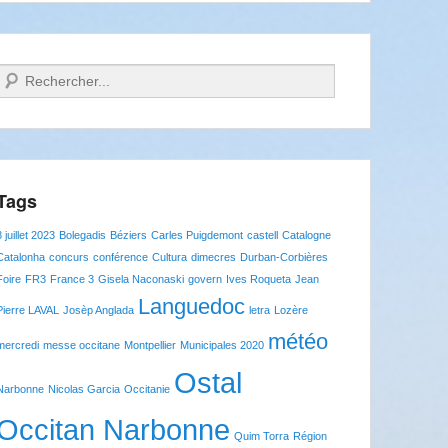
Recherche
Tags
8 juillet 2023
Bolegadis
Béziers
Carles Puigdemont
castell
Catalogne
Catalonha
concurs
conférence
Cultura
dimecres
Durban-Corbières
Foire
FR3
France 3
Gisela Naconaski
govern
Ives Roqueta
Jean
Languedoc
Pierre LAVAL
Josèp Anglada
letra
Lozère
météo
mercredi
messe occitane
Montpellier
Municipales 2020
Ostal
Narbonne
Nicolas Garcia
Occitanie
Occitan Narbonne
Quim Torra
Région