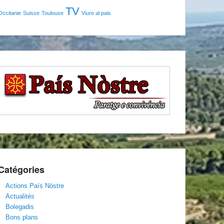
TV
Occitanie
Suisse
Toulouse
Viure al pais
Catégories
Actions País Nòstre
Actualités
Bolegadis
Bons plans