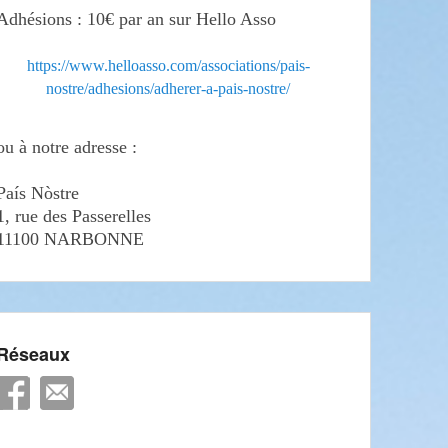
Adhésions : 10€ par an sur Hello Asso
https://www.helloasso.com/associations/pais-
nostre/adhesions/adherer-a-pais-nostre/
ou à notre adresse :
País Nòstre
1, rue des Passerelles
11100 NARBONNE
Réseaux