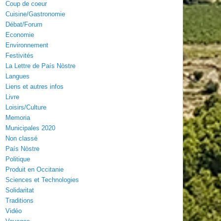
Coup de coeur
Cuisine/Gastronomie
Débat/Forum
Economie
Environnement
Festivités
La Lettre de País Nòstre
Langues
Liens et autres infos
Livre
Loisirs/Culture
Memoria
Municipales 2020
Non classé
País Nòstre
Politique
Produit en Occitanie
Sciences et Technologies
Solidaritat
Traditions
Vidéo