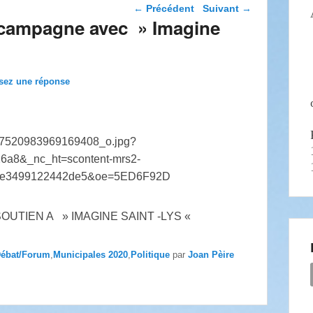
Navigation dans les
←
Précédent
Suivant
→
articles
 campagne avec » Imagine
sez une réponse
OUTIEN A » IMAGINE SAINT -LYS «
ébat/Forum
,
Municipales 2020
,
Politique
par
Joan Pèire